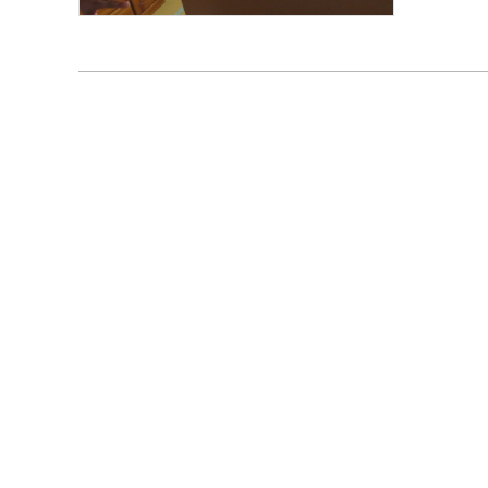
白浜
する
のク
ーショ
ルー
生活
どは
その
ような空間が
多く
した。 施設を見学させて頂いた後は、職員の方にゼミ生
基づ
につ
を介
める
し、
言っ
り、
わっ