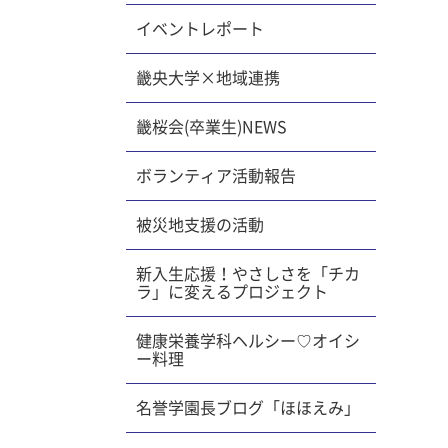
状とし
イベントレポート
ては暴
異食な
畿央大学×地域連携
畿桜会(卒業生)NEWS
ボランティア活動報告
被災地支援の活動
新入生応援！やさしさを「チカ
ラ」に変えるプロジェクト
健康栄養学科ヘルシー♡オイシ
ー料理
名誉学園長ブログ「ほほえみ」