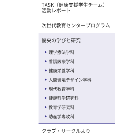
って家族
TASK（健康支援学生チーム）
では対
活動レポート
。 ま
人に意思
次世代教育センタープログラム
大きいこ
ため、早
畿央の学びと研究
、事前意
理学療法学科
合致する
看護医療学科
として働
健康栄養学科
人間環境デザイン学科
の共有を
現代教育学科
加筆修正
とにプレ
健康科学研究科
教育学研究科
ださい。
助産学専攻科
同士協力
パル様、
クラブ・サークルより
医療学