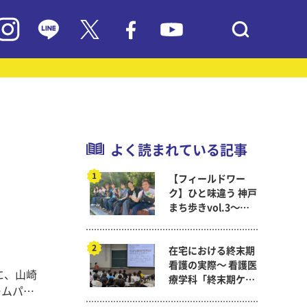
よく読まれている記事
【フィールドワー
ク】ひと味違う 神戸
まち歩きvol.3～現
代教育学科岡田ゼミ
在宅における終末期
看護の実際～ 看護医
に、山崎
療学科「終末期ケア
ームパル
論」