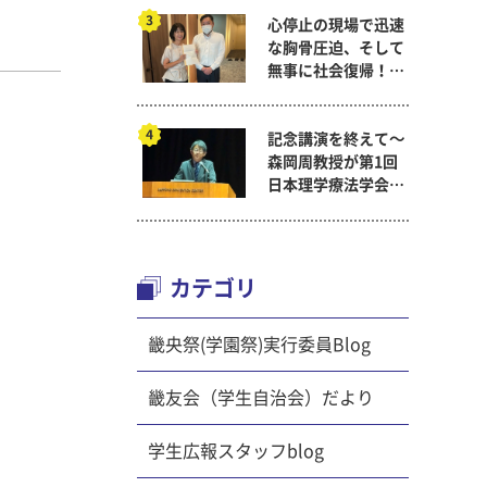
ムを見学
心停止の現場で迅速
り、論文
な胸骨圧迫、そして
レゼンテ
無事に社会復帰！～
着し、グ
看護医療学科
に施設で
タンスな
記念講演を終えて～
切にして
森岡周教授が第1回
、自宅の
日本理学療法学会連
合学術総会「臨床研
究学術賞」に
もありま
カテゴリ
内容など
症の人
安易に勧
畿央祭(学園祭)実行委員Blog
。しか
関係」と
畿友会（学生自治会）だより
事例もあ
齢者に関
学生広報スタッフblog
た。行動