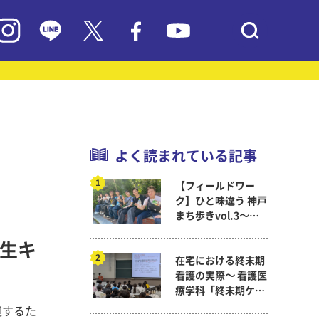
よく読まれている記事
【フィールドワー
ク】ひと味違う 神戸
まち歩きvol.3～現
代教育学科岡田ゼミ
入生キ
在宅における終末期
看護の実際～ 看護医
療学科「終末期ケア
論」
迎するた