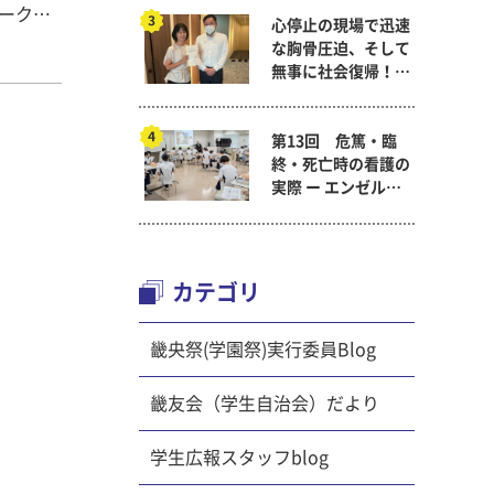
サークル
心停止の現場で迅速
ンパス歓
な胸骨圧迫、そして
友会執行
無事に社会復帰！～
会紹介」
看護医療学科
第13回 危篤・臨
終・死亡時の看護の
した。こ
実際 ー エンゼルケ
クラブ・
ア演習 ～ 看護医療
た。ユニ
学科「終末期ケア
ラブやサ
論」
。また、
カテゴリ
ンドブッ
学に行っ
畿央祭(学園祭)実行委員Blog
畿友会（学生自治会）だより
てもらえ
動してみ
学生広報スタッフblog
ています
できるの