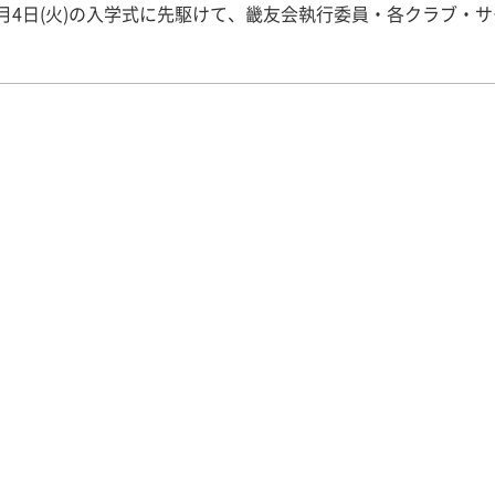
月4日(火)の入学式に先駆けて、畿友会執行委員・各クラブ・
るキャンパス歓迎会が冬木記念ホールにて行われました！ キャ
は毎年畿友会主催で開かれているイベントです。はじめは、畿
からパワーポイントを用いて「学内・学外施設紹介」と「畿友
。 ▼総合司会の様子 ▼畿友会紹介！是非入ってくださいね
祭、クリスマス会などのイベント紹介に新入生は見入っていま
ら始まる大学生活に胸を弾ませていたことでしょう！最後の「
ル紹介」では約50団体のうち25団体に出演していただきまし
な演出に新入生からは時折笑いが溢れていました。気になるク
ルを見つけるきっかけの１つになったのではないかと思います
ンパス歓迎会に参加していないクラブ・サークルでも畿友会ハ
掲載されているところは活動していますので興味を持ったら見
さいね！ ▼クラブ司会の様子 ▼TINKERSが最後に盛り上げて
終了後もクラブ・サークルへの勧誘で外は
っていました。 今回のキャンパス歓迎会で畿友会の活動も知っ
思います。興味のある方や気になる方は是非私たちと一緒に活
んか？入学式でも腕に腕章をつけた畿友会運営委員が案内等し
気軽に声をかけてくださいね♪新入生の皆さんと入学後お会い