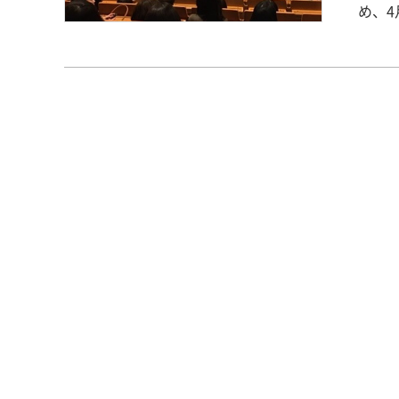
め、4
によ
迎会
委員
を行いました
☆ 学内の施設や近隣の施設の案内、畿友会の各部署の案内や、球技大会、
畿央
れか
サーク
ーク
ーク
キャ
クに
てみてくだ
くれました！ キャンパス歓迎会
賑わ
たと
ませ
ので