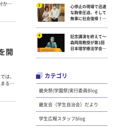
分かち
心停止の現場で迅速
た。
な胸骨圧迫、そして
啓発事業
無事に社会復帰！～
高齢者対
看護医療学科
午前中
記念講演を終えて～
「認知症
森岡周教授が第1回
されてい
日本理学療法学会連
」を開
ていま
合学術総会「臨床研
域のボラ
究学術賞」に
支援セン
が参加し
カテゴリ
）では、
ての研修
集まる同
部＞ 午
をお届け
畿央祭(学園祭)実行委員Blog
ーマは
ジ）
域で行っ
ーこです。
畿友会（学生自治会）だより
ェは、島
開催され
にて開催し
学生広報スタッフblog
ことで、
間の参加
あう機会