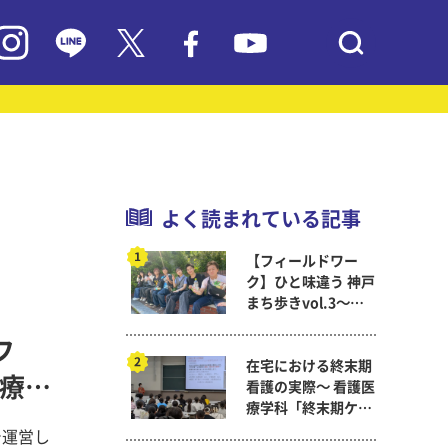
よく読まれている記事
【フィールドワー
ク】ひと味違う 神戸
まち歩きvol.3～現
代教育学科岡田ゼミ
フ
在宅における終末期
医療学
看護の実際～ 看護医
療学科「終末期ケア
論」
で運営し