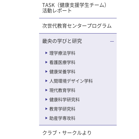
しい時間
TASK（健康支援学生チーム）
④笑顔が
活動レポート
後も続け
メントな
域の人が
次世代教育センタープログラム
後には抽
がたくさ
て体の緊
畿央の学びと研究
カートや
婚の話な
。お互い
理学療法学科
感動しま
した歌と
看護医療学科
なりま
っていま
高の時間
健康栄養学科
となった
せて学生
人間環境デザイン学科
ことだと
、ケマネ
現代教育学科
い合いた
など合計
健康科学研究科
されてい
９期副代表
教育学研究科
れぞれの
域包括、
助産学専攻科
んは「そ
クラブ・サークルより
いたこと