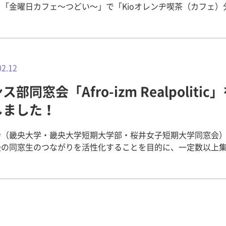
「金曜日カフェ〜つどい〜」で「Kioオレンヂ喫茶（カフェ）
n御所」（認知症カフェ）が2019年2月8日（金）開催されまし
oオレンヂ喫茶（カフェ）分かち合いin御所」は、御所市認知症
て、畿央大学健康科学部看護医療学科老年看護学教員と御所市
地域包括支援センター、住民が共同して行っているものです。 
知症についての話で、認知症サポーター養成講座です。午後は
02.12
の介護について語る会」として認知症の人とその家族、介護を
ス部同窓会「Afro-izm Realpolitic
、介護経験者による認知症についての思いを語り合う場を設け
 この日の午前中のサポーター養成講義には、地域の方８名、地
しました！
ィアの方２名、畿央大学老年看護学教員５名、御所市地域包括
職員２名、愛知県立看護大学の老年看護学教員４名の合計21名
会（畿央大学・畿央大学短期大学部・桜井女子短期大学同窓会
われました。愛知県立大学の教員の方は、認知症カフェについ
後の同窓生のつながりを活性化することを目的に、一定数以上
演会をしており、御所カフェを見学に来られました。 ＜午前の
の開催を補助しています。 今回は、ダンス部の同窓会レポート
部では畿央大学の島岡講師による認知症に関する講義です。テ
す！ ▶同窓会開催にかかわる補助について（大学ホームペー
地部における認知症カフェ取り組みの紹介」で、奈良県のＴ地
o-izm Republic（アフロイズムリパブリック）９期副代表のみ
るカフェの紹介や課題を話されました。Ｔ地域での認知症カフ
年2月３日(日)、ダンス部Afro-izm Republicの同窓会「Afro-izm
研による研究の一環で老年看護学教員の実家を提供してもらい
lpolitic」（アフロイズムリアルポリテック）を心斎橋VARON
、2018年度は4回開催されました。 Ｔ地域ではカフェを行う
！ 卒業生36人に加えて、在学生や一緒にダンスをしてきた仲
知症に対して関心を持つ人が増えた②地域の人たちで声を掛け