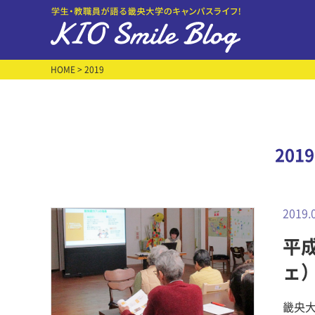
HOME
> 2019
201
2019.
平成
ェ
科
畿央