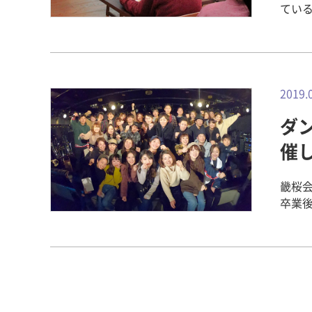
ている
合いi
「Ki
とし
策課
は認
2019.
の人
ダン
る方
す。
催
ンテ
ター
畿桜
て行
卒業
や講
窓会
前の
しま
「山
Afr
てい
2019
岡科
Rea
ており
ました
①認