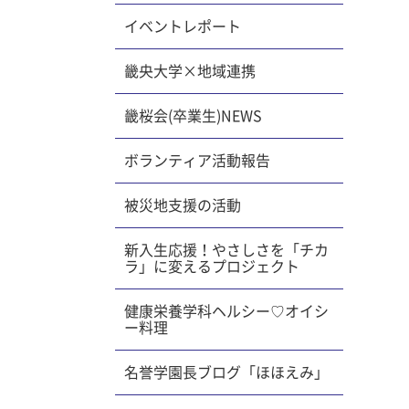
れまし
イベントレポート
いのかす
は参考に
ながりま
畿央大学×地域連携
日程は大
畿桜会(卒業生)NEWS
、皆様ご
護
ボランティア活動報告
オレン
「Kio
被災地支援の活動
度第2回
30年度
新入生応援！やさしさを「チカ
ラ」に変えるプロジェクト
看護医療
御所」を
健康栄養学科ヘルシー♡オイシ
ー料理
名誉学園長ブログ「ほほえみ」