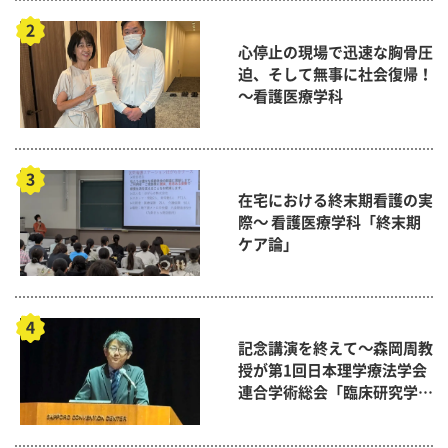
心停止の現場で迅速な胸骨圧
迫、そして無事に社会復帰！
～看護医療学科
在宅における終末期看護の実
際～ 看護医療学科「終末期
ケア論」
記念講演を終えて～森岡周教
授が第1回日本理学療法学会
連合学術総会「臨床研究学術
賞」に