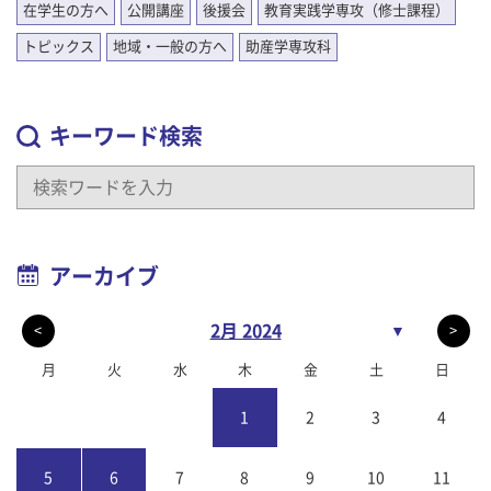
在学生の方へ
公開講座
後援会
教育実践学専攻（修士課程）
トピックス
地域・一般の方へ
助産学専攻科
キーワード検索
アーカイブ
2月 2024
▼
<
>
月
火
水
木
金
土
日
1
2
3
4
5
6
7
8
9
10
11