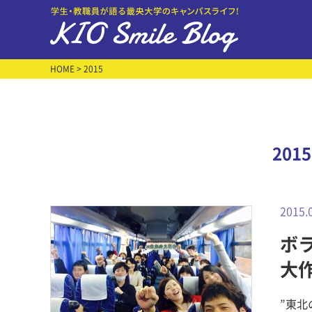
HOME
> 2015
201
2015.
ボ
大
”東