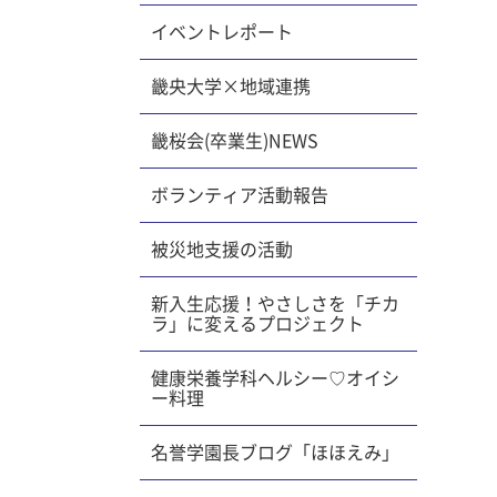
昨年度と
イベントレポート
も整備さ
改めて思
「防災」
畿央大学×地域連携
いまし
ことは、
畿桜会(卒業生)NEWS
家族で災
は災害大
ボランティア活動報告
震災を無
代教育学
被災地支援の活動
く前に想
だ時間が
新入生応援！やさしさを「チカ
ラ」に変えるプロジェクト
の恐ろし
緒に過ご
健康栄養学科ヘルシー♡オイシ
だなと改
ー料理
分にどれ
た方々の
名誉学園長ブログ「ほほえみ」
で行動に
は今