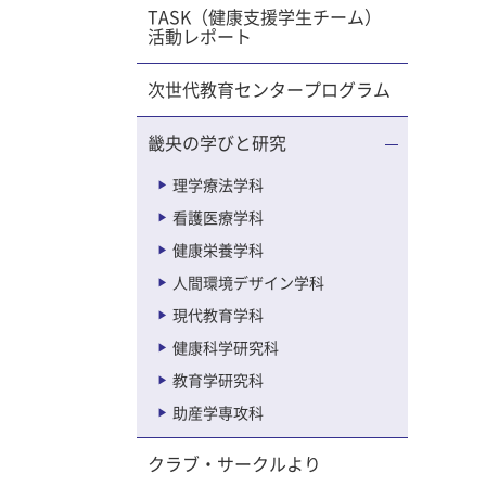
TASK（健康支援学生チーム）
活動レポート
う旅館に
波に流さ
次世代教育センタープログラム
いわれて
につか
畿央の学びと研究
グ』の
ショップ
理学療法学科
か、その
看護医療学科
が発表さ
健康栄養学科
、最
人間環境デザイン学科
た。木ノ
現代教育学科
を洗っ
健康科学研究科
わって
教育学研究科
木
話
助産学専攻科
ティア活
クラブ・サークルより
北に行