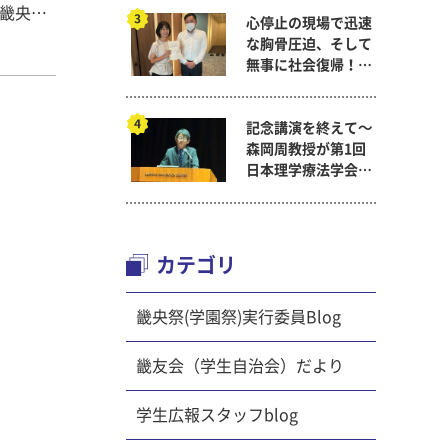
た畿央大
心停止の現場で迅速
日
な胸骨圧迫、そして
かけバ
無事に社会復帰！～
、日本
看護医療学科
、防災の
記念講演を終えて～
奈良県の
森岡周教授が第1回
ンバーも
日本理学療法学会連
が参加し
合学術総会「臨床研
究学術賞」に
イン』と
ことや学
カテゴリ
の施設
詳しい話
畿央祭(学園祭)実行委員Blog
をみんな
を食べま
畿友会（学生自治会）だより
 最後に
イアロ
学生広報スタッフblog
です。
マで話し