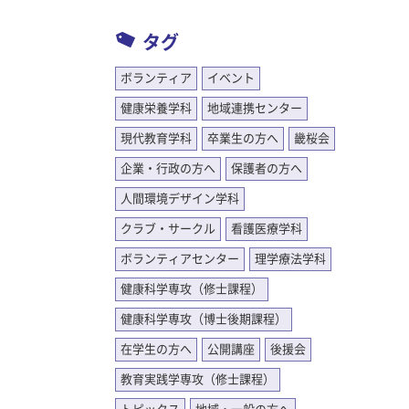
うになり
””こ
タグ
北に行
だったこ
ボランティア
イベント
問題が
健康栄養学科
地域連携センター
こんな未
現代教育学科
卒業生の方へ
畿桜会
私はとて
ただいた
企業・行政の方へ
保護者の方へ
らった
人間環境デザイン学科
きたい
クラブ・サークル
看護医療学科
りがと
奈良県に
ボランティアセンター
理学療法学科
されてい
健康科学専攻（修士課程）
ださい。
健康科学専攻（博士後期課程）
在学生の方へ
公開講座
後援会
大作戦奈
教育実践学専攻（修士課程）
ティア