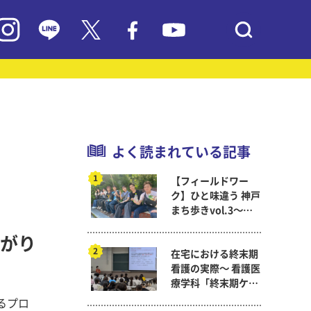
よく読まれている記事
【フィールドワー
ク】ひと味違う 神戸
まち歩きvol.3～現
代教育学科岡田ゼミ
がり
在宅における終末期
看護の実際～ 看護医
療学科「終末期ケア
論」
るプロ