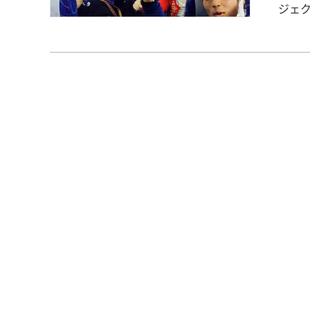
ジェ
学の学
（火
ス」
全国
大切
他に
参加
ました。 ▲バスの出発の様子 活動としては
自己
は、
びた
で、
を聞
で耕
した
施設
グ』
「今