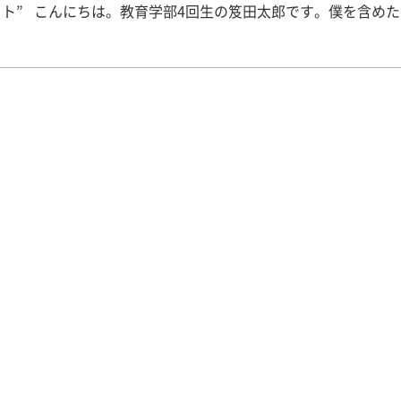
クト” こんにちは。教育学部4回生の笈田太郎です。僕を含め
生3名が、東北でのボランティア活動に参加しました。 3月17
）～21日（土）に「つながり大作戦」という、昨年度の「きっ
の活動を引き継いだ団体の活動です。 「つながり大作戦」とは
の大学生が東北へ赴き、東北の『いま』を知り、復興に関わり
さを広めていくプロジェクトです。 僕たちが参加した第一便は
、北海道・東京・神奈川・京都・三重・宮崎の各都道府県のメ
しました。第二便では、鹿児島・山口・愛媛・徳島のメンバー
、1日目は、バスの中で簡単な
紹介をしてから『チェックイン』※をしました。 ※『チェック
このプロジェクトに参加した理由など、自分たちが考えている
いことを情報共有することです。 2日目は、岩手県の陸前高田
”語り部さん”の話を聞きました。メディアに出ていない当時の
くことができました。その後、ボランティア活動で荒れた土地
しました。ボランティア後は、陸斬高田の未来商店街で、ご飯
。お店の店長からも、当時の震災の話を聞くことができました。
に戻って、『ダイアログ』※という活動を行いました。 ※『ダ
とは、あるテーマについてみんなで考えて話し合うという活動
日何を学んだか」「一番印象に残った言葉は何か」などのテー