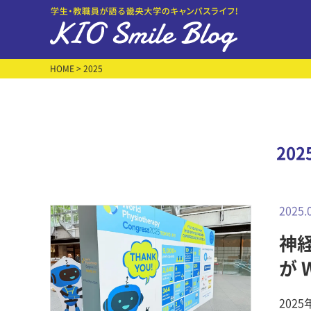
HOME
> 2025
20
2025.
神
が W
表 
202