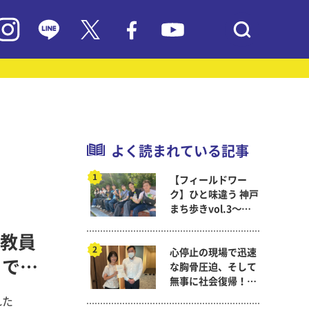
よく読まれている記事
【フィールドワー
ク】ひと味違う 神戸
まち歩きvol.3～現
代教育学科岡田ゼミ
教員
心停止の現場で迅速
5 で発
な胸骨圧迫、そして
無事に社会復帰！～
看護医療学科
れた