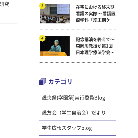
ン学研究室
在宅における終末期
1年の田
看護の実際～ 看護医
療学科「終末期ケア
体に活気
論」
研究の実
記念講演を終えて～
を実感し
森岡周教授が第1回
研究所、
日本理学療法学会連
合学術総会「臨床研
al
究学術賞」に
室） 演
k
カテゴリ
r) 両
表という
畿央祭(学園祭)実行委員Blog
んが、そ
は、大き
畿友会（学生自治会）だより
多くの人
学生広報スタッフblog
とが最大