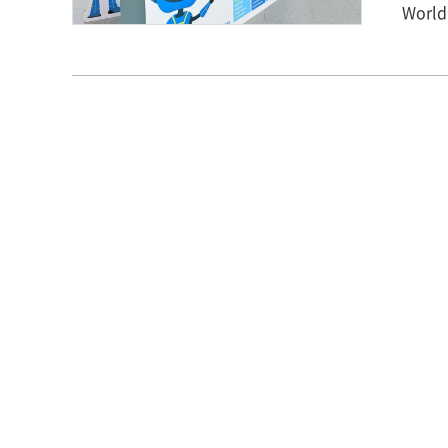
Worl
（森岡
上 友希
量と
が溢
践を
ました
森岡周研究室） 演題名：The meani
patie
anal
題名：Ex
Functi
名と
こと
れで
な励みとなりました
床の
が支
の収穫です。 今後は、自分の実