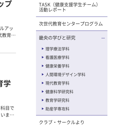
ップ
TASK（健康支援学生チーム）
思いま
活動レポート
一同は、
次世代教育センタープログラム
を頂戴し
キルアッ
畿央の学びと研究
いてのお
を身につ
生たちの
マを取り
理学療法学科
れる役割
座～基本
看護医療学科
して開
、4年
健康栄養学科
ナイトマ
方や
に、担任
人間環境デザイン学科
座であ
育学
ながら、
現代教育学科
想を引用
健康科学研究科
した。
団も感極
教育学研究科
ージを届
修科目で
助産学専攻科
スキルア
ていま
成を行っ
道を創っ
もと実施
クラブ・サークルより
、それぞ