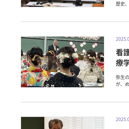
歴史
障と
ニケ
ンター
22
す。 事前学習 学内プログラムを実施！ 学内プログラムは、1月10日～3月
2025.
12
看護
体的
福祉
療
レゼンす
口動
弥生の
ラ大
が、めでた
でのプレゼ
た、
プレ
の朝
ラシ
ャン
修で
ロナ
様々
ながら
2025.
してくれること
記念
野学