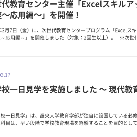
世代教育センター主催「Excelスキルア
規律正し
から多くのことを考え、今後の学習につなげていってほしいと
動する習慣が身についたようです。その様子を目にした担任団
座～応用編～」を開催！
ちになりました。 多くの保護者が列席してくださる中、山本
。お楽しみに！ 看護医療学科 教授 祐實 泰子 准教授 酒
学科主任からの授与式開会の発声のあと、植田学部長より祝辞
 看護医療学科 海外インターンシップ2024 vol.1～
5年3月7日（金）に、次世代教育センタープログラム「Excelス
聴き入る卒業生 植田学部
ムレポート 看護医療学科 海外インターンシップ2024 vol.2
～応用編～」を開催しました（対象：2回生以上）。 ※次世代教育セ
らは、社会的背景を鑑みた看護師に求められる多様な役割につ
ボジアに到着しました！ 看護医療学科 海外インターンシップ
は2021年4月、次世代社会のニーズに応えられる幅広い教養
いただきました。それは、コロナ渦に学生時代を過ごした卒業
 vol.3～ カンボジアでの医療の現状を学びました！ 看護医療学科 海外
人材の育成を目的として開設されました。毎年度、様々なテー
深くしみわたるものでした。今後、卒業生たちが自身に求めら
ンシップ2024 vol.4～ 現地大学生や本学卒業生との交流 看護医療学
講座を実施しています。 本講座は、「Excelスキルアップ講
めるうえでの貴重な訓示になったことと思います。 そして、92名は
インターンシップ2024 vol.5～ プノンペンでの最終日 看護医療学科
に続く、Excelのさらなるレベルアップを目指すための講座と
学科長から神妙な面持ちで学位記を授与されました。姿勢を正し
ンターンシップ2024 vol.6～ トンレサップ湖での水上生活と
います。「MOS Excel一般レベル」の内容を概ね理解できる
03.17
経験を振り返りながら授与される卒業生たちの力強いまなざし
vol.7～ 世界遺産・アン
celスキルアップ講座～基本編～」の修了者を参加要件とした講
くしました。 その後、学位記を手にした卒業生に、河野学
護Ⅰの授業で「海外インターンシップ」発表 ～ 看
学校一日見学を実施しました 〜 現代教
段階的にレベルを上げていけるよう各講座との繋がりも意識し
から温かいお言葉をいただきました。儒教の祖である孔子の思
療学科
んに学びの機会を提供しています。 ▼ 「Excelスキルアップ講
「知る」ということの意味は、多くの想像を惹起させるもので
～」講座の様子はこちらから 4月開催分： 次世代教育センター主
終わりには、担任団からはなむけの言葉が送られました。担任
celスキルアップ講座～基本編～」を開催！ 9月開催分： 次世代教育
言葉につまる場面もありましたが、それぞれの心に響くメッセ
学校一日見学」は、畿央大学教育学部が独自に設置している必
ー主催「Excelスキルアップ講座～基本編～」を開催！ Excel
はないかと思います。 式の進行は、92名の規律正しい行動の
本科目は、早い段階で学校教育現場を経験することを目的とし
講座～応用編～ 今回は、在学中の早期から計画的にキャリア形
げで非常に順調でした。最後は、全員で集合写真を撮影し、花
平成22年度より、大阪教育大学ならびに附属小学校のご協力の
こうとしている2回生から、卒業を一週間後に控えた4回生まで
見送られ笑顔で会場を後にしました。 ▼ 笑顔で集合写真におさま