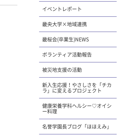
小学校で
には副
イベントレポート
）のご指
日を迎え
29名
加
ジは、満
畿央大学×地域連携
うにな
ょう。
の授業を
ぞれ受講
した。ま
畿桜会(卒業生)NEWS
講座を活
人間とし
に耳を傾
ボランティア活動報告
際に
名残惜し
いてお話
カット
被災地支援の活動
学びまし
お礼申し
きを学習
ることの
るように
新入生応援！やさしさを「チカ
式当日
も求めら
ラ」に変えるプロジェクト
た。
した。企
でも不
ちにプレ
健康栄養学科ヘルシー♡オイシ
ー料理
音楽で
ことがで
りやすい
ち担任団
名誉学園長ブログ「ほほえみ」
えるよう
にするこ
ンニン