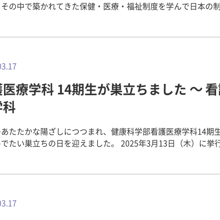
、その中で築かれてきた保健・医療・福祉制度を学んで日本の
の比較をすること、グローバル化に対応できる看護職者として
ーションスキルを身に付けることを目的としています。 今年度
ンシップは2025年3月16日（日）～22日（土）まで2回生と
名がカンボジアに出発します。今回は出発前事前学習の様子をお
03.17
日の7時限で、カンボジアや日本の医療・看護について学習しまし
医療学科 14期生が巣立ちました ～ 
には、研修するカンボジアの文化・歴史・言語に加えて、保健
や看護・病院、教育についてグループごとに学習したものをま
学科
ることで知識の共有を行いました。 その後、日本の公衆衛生・人
態、看護と教育や奈良・畿央大学について、カンボジアのプテ
あたたかな陽ざしにつつまれ、健康科学部看護医療学科14期生
学でプレゼンをするため、グループでの学習をし、内容を英訳
い巣立ちの日を迎えました。 2025年3月13日（木）に挙行され
ンに向けて練習をしました。 今回3月12日（水）は、英語での
看護医療学科卒業証書・学位記授与式の様子をレポートします。
ゼンを中心に、他グループからの指摘や意見によって、さらに
 少し肌寒さが残る朝、卒業生は袴姿もあでやかに4年の時を過
ュアップしていきました。また、昨年度研修に参加した3回生6
パスの庭に集ってきました。すっかりと成長したその姿を目に
の注意事項や学びなどを話してもらったのち、英語のプレゼン
渦に入学し、制限が多い日々に戸惑っていたときの学生たちを
なアドバイスをしてくれました。学内プログラムでの学習を研
、感慨深い気持ちを抱きました。 看護医療学科 卒業証書授与
03.17
と思います。 本日は学内プログラム最終日でしたので、河
ホールでの厳かな式典後、学生は整列し粛々と授与式の会場に
科長から激励のお言葉をいただきました。現地に行って見て、