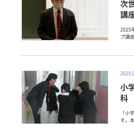
次
した。 看護ならではの、演習や実習を経て、卒業生たちは非常に
こと
く行
講
す。 次回は、実際にカンボジアでのインターンシップの様子をレポートし
誇らしい気持
たいと思います
裕子
井 啓子 對中 百合 関連記事
202
ました。 ▼ 植田学部長からの祝辞に心を傾けて
事前学習プログラ
プ講座
長か
～ 無事カン
ンター
話を
2024
けた
心に
インター
上げた
を見つ
科 海外
編～」
河野
海外イ
講して
2025.
間の
ーケット 看護医療学科 海外インターンシップ2024 
「Ex
団は、目頭を熱
コールワットへ！ 国際看
小
り、
科長
護医
学生の皆さ
科
した
座～基本編
式の
催「Ex
まり
「小
センタ
けられたので
す。
ップ
おか
す。 
てい
た教員に