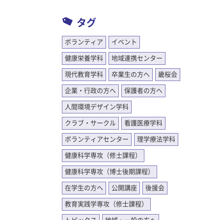
さしさを
ター主催
4
習を進め
タグ
内容を
を開催！
利香
ノートに
ボランティア
イベント
ものの自
＆
童と様々
健康栄養学科
地域連携センター
科教員
れてい
4年度卒
現代教育学科
卒業生の方へ
畿桜会
企業・行政の方へ
保護者の方へ
、異なる
人間環境デザイン学科
な児童が
にしてい
クラブ・サークル
看護医療学科
ていきた
ボランティアセンター
理学療法学科
健康科学専攻（修士課程）
存在が必
したりす
健康科学専攻（博士後期課程）
、よい点
在学生の方へ
公開講座
後援会
と思っ
教育実践学専攻（修士課程）
く設け、