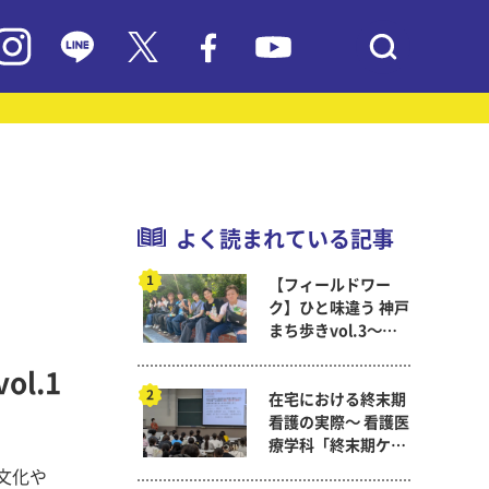
よく読まれている記事
【フィールドワー
ク】ひと味違う 神戸
まち歩きvol.3～現
代教育学科岡田ゼミ
l.1
在宅における終末期
看護の実際～ 看護医
療学科「終末期ケア
論」
文化や