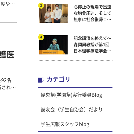
制度や保
心停止の現場で迅速
のコミュ
な胸骨圧迫、そして
の海外イ
無事に社会復帰！～
３回生の
看護医療学科
伝えしま
記念講演を終えて～
森岡周教授が第1回
た。具
日本理学療法学会連
看護医
・医療・
合学術総会「臨床研
とめ、プ
究学術賞」に
ィサスト
カテゴリ
92名
し、英語
 巣立ち
畿央祭(学園祭)実行委員Blog
内容をブ
ごしたキ
名が、研
して、コ
畿友会（学生自治会）だより
作成に
想い出し
修に活か
式 冬木
学生広報スタッフblog
移動しま
経験する