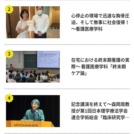
心停止の現場で迅速な胸骨圧
迫、そして無事に社会復帰！
～看護医療学科
在宅における終末期看護の実
際～ 看護医療学科「終末期
ケア論」
記念講演を終えて～森岡周教
授が第1回日本理学療法学会
連合学術総会「臨床研究学術
賞」に