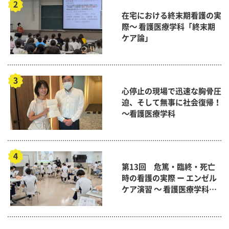
在宅における終末期看護の実
際～ 看護医療学科「終末期
ケア論」
心停止の現場で迅速な胸骨圧
迫、そして無事に社会復帰！
～看護医療学科
第13回 危篤・臨終・死亡
時の看護の実際 ー エンゼル
ケア演習 ～ 看護医療学科
「終末期ケア論」