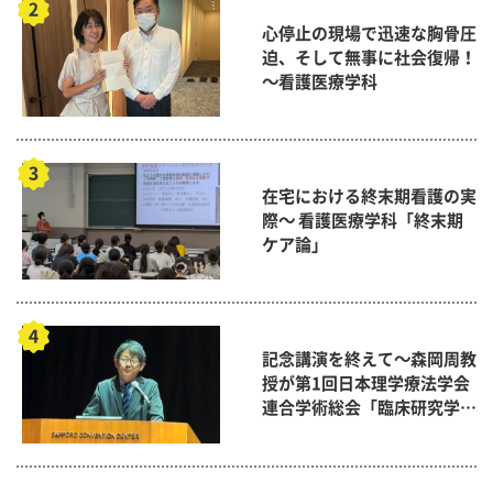
心停止の現場で迅速な胸骨圧
迫、そして無事に社会復帰！
～看護医療学科
在宅における終末期看護の実
際～ 看護医療学科「終末期
ケア論」
記念講演を終えて～森岡周教
授が第1回日本理学療法学会
連合学術総会「臨床研究学術
賞」に