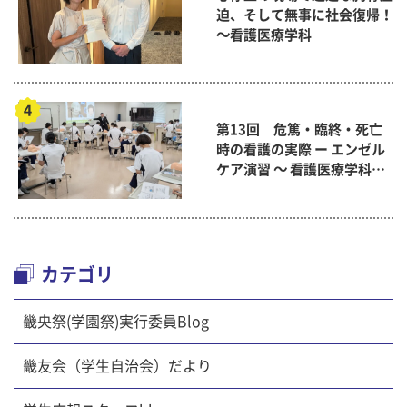
迫、そして無事に社会復帰！
～看護医療学科
第13回 危篤・臨終・死亡
時の看護の実際 ー エンゼル
ケア演習 ～ 看護医療学科
「終末期ケア論」
カテゴリ
畿央祭(学園祭)実行委員Blog
畿友会（学生自治会）だより