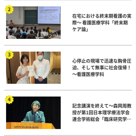
在宅における終末期看護の実
際～ 看護医療学科「終末期
ケア論」
心停止の現場で迅速な胸骨圧
迫、そして無事に社会復帰！
～看護医療学科
記念講演を終えて～森岡周教
授が第1回日本理学療法学会
連合学術総会「臨床研究学術
賞」に