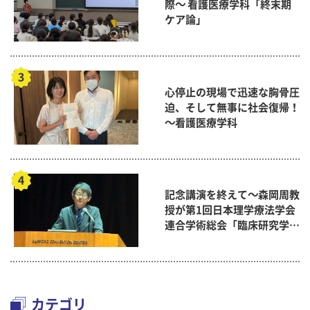
際～ 看護医療学科「終末期
ケア論」
心停止の現場で迅速な胸骨圧
迫、そして無事に社会復帰！
～看護医療学科
記念講演を終えて～森岡周教
授が第1回日本理学療法学会
連合学術総会「臨床研究学術
賞」に
カテゴリ