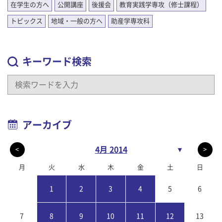
在学生の方へ
公開講座
後援会
教育実践学専攻（修士課程）
トピックス
地域・一般の方へ
助産学専攻科
キーワード検索
アーカイブ
4月 2014
▼
<
>
月
火
水
木
金
土
日
1
2
3
4
5
6
7
8
9
10
11
12
13