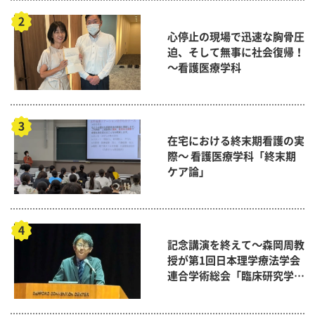
心停止の現場で迅速な胸骨圧
迫、そして無事に社会復帰！
～看護医療学科
在宅における終末期看護の実
際～ 看護医療学科「終末期
ケア論」
記念講演を終えて～森岡周教
授が第1回日本理学療法学会
連合学術総会「臨床研究学術
賞」に