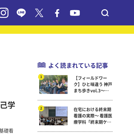
よく読まれている記事
【フィールドワー
ク】ひと味違う 神戸
まち歩きvol.3～現
代教育学科岡田ゼミ
自己学
在宅における終末期
看護の実際～ 看護医
療学科「終末期ケア
論」
基礎看