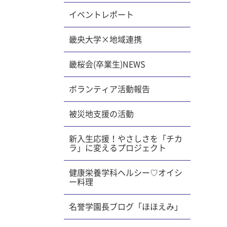
った記憶
イベントレポート
かった
本的な知
畿央大学×地域連携
っかけに
大変にな
畿桜会(卒業生)NEWS
ている
試行錯誤
ボランティア活動報告
でした。
習するこ
被災地支援の活動
ばなかっ
新入生応援！やさしさを「チカ
ラ」に変えるプロジェクト
思いま
なかなか
健康栄養学科ヘルシー♡オイシ
んに適し
ー料理
ることが
り確実に
名誉学園長ブログ「ほほえみ」
 看護
 【関連