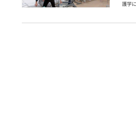
護学
2回
重ね
め、
忘れ
把握
ば…と
年10
助」
（ベ
場面
乗す
した
うか
スム
学修
た。
く友
まし