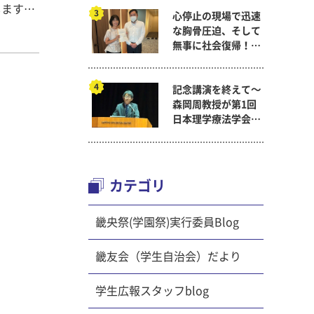
します。
心停止の現場で迅速
びを積み
な胸骨圧迫、そして
なるた
無事に社会復帰！～
もやがて
看護医療学科
の現状を
記念講演を終えて～
けとなれ
森岡周教授が第1回
日本理学療法学会連
の移乗介
合学術総会「臨床研
端坐位
究学術賞」に
際の看護
椅子に移
カテゴリ
。 参加
る様子が
畿央祭(学園祭)実行委員Blog
、徐々に
】 自己
畿友会（学生自治会）だより
ていまし
気ではな
学生広報スタッフblog
復習でき
ざ実施し