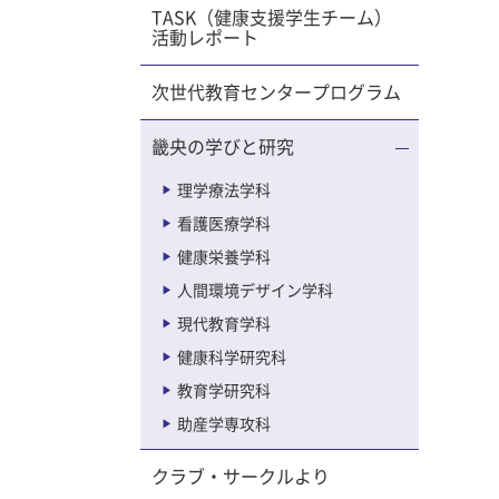
TASK（健康支援学生チーム）
ました。
活動レポート
かったで
次世代教育センタープログラム
が、実際
体の動か
畿央の学びと研究
した。一
ヒントを
理学療法学科
とを復習
看護医療学科
いと思い
健康栄養学科
実施した
人間環境デザイン学科
のアドバ
現代教育学科
なりまし
健康科学研究科
いまし
教育学研究科
できるの
参
助産学専攻科
んな感じ
クラブ・サークルより
した。し