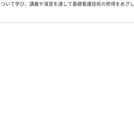
について学び、講義や演習を通して基礎看護技術の修得をめざ
生後期は、3回生後期の各看護学実習に向けて、講義を中心に学
ていきます。演習などで基礎看護技術を実施する機会が少なく
意識して練習する機会を持たなければ、せっかく修得した技術
てしまいます。 そこで、学生が自分の基礎看護技術の修得状況
し、各看護学実習に向けて意欲的に自己学修に取り組むきっか
考え、「基礎看護技術自己学修会」を企画・開催しました。 平成30
月26日（金）は、「仰臥位から端坐位への体位変換・車椅子へ
をテーマに自己学修会を行いました。仰臥位（仰向け寝）から
ッドに腰をかける）への体位変換や車椅子への移乗介助は、実
においても実施する機会が多く、患者さんが、安全に安楽に車
るためには、看護者が確実に技術を修得していることが重要です
20名の学生のほとんどが「あれ？忘れてる…？」と苦戦してい
がえましたが、教員からのアドバイスを受けつつ何回も練習し
ーズに実施できるようになりました。 【参加した2回生の感想
会に参加すると「できる」と思っていたことのほとんどを忘れ
今回、復習することができてよかったです。授業のような雰囲
達と「どうだったっけ？」と相談しながらできるので、楽しく
た！ 坂本知香 一度修得したと思っていた技術も一年経ち、い