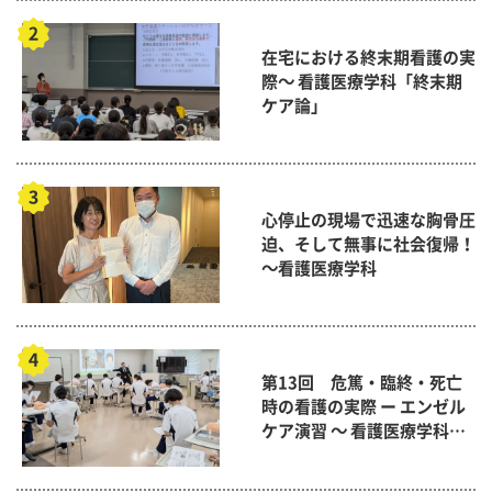
在宅における終末期看護の実
際～ 看護医療学科「終末期
ケア論」
心停止の現場で迅速な胸骨圧
迫、そして無事に社会復帰！
～看護医療学科
第13回 危篤・臨終・死亡
時の看護の実際 ー エンゼル
ケア演習 ～ 看護医療学科
「終末期ケア論」