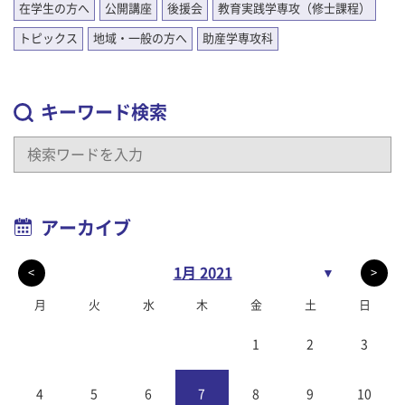
在学生の方へ
公開講座
後援会
教育実践学専攻（修士課程）
トピックス
地域・一般の方へ
助産学専攻科
キーワード検索
アーカイブ
1月 2021
▼
<
>
月
火
水
木
金
土
日
1
2
3
4
5
6
7
8
9
10