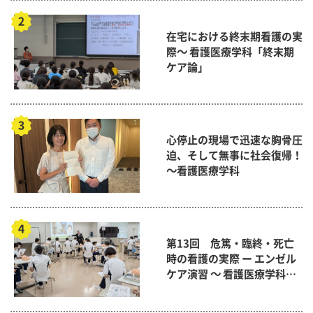
在宅における終末期看護の実
際～ 看護医療学科「終末期
ケア論」
心停止の現場で迅速な胸骨圧
迫、そして無事に社会復帰！
～看護医療学科
第13回 危篤・臨終・死亡
時の看護の実際 ー エンゼル
ケア演習 ～ 看護医療学科
「終末期ケア論」