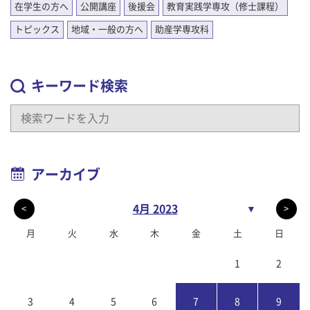
在学生の方へ
公開講座
後援会
教育実践学専攻（修士課程）
トピックス
地域・一般の方へ
助産学専攻科
キーワード検索
アーカイブ
4月 2023
▼
<
>
月
火
水
木
金
土
日
1
2
3
4
5
6
7
8
9