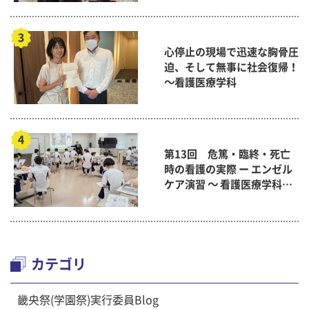
心停止の現場で迅速な胸骨圧
迫、そして無事に社会復帰！
～看護医療学科
第13回 危篤・臨終・死亡
時の看護の実際 ー エンゼル
ケア演習 ～ 看護医療学科
「終末期ケア論」
カテゴリ
畿央祭(学園祭)実行委員Blog