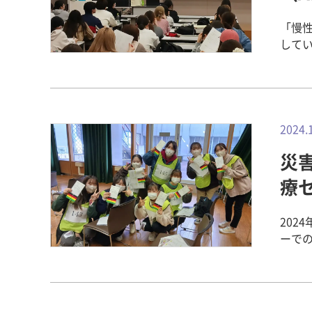
究室で
貰いまし
に残
学
は、
地の
「慢
が、
時のB
した
しています。 この授業では、臨床
いきます。 畿央大学 地域連携担当 関
の変
た。 夜ご飯は歓迎会を開いて頂きました。成功大学の皆さん鍋料理を食べ
き、
実習会」に
は、入
まし
義を受け
ならい
ECW
す。お腹
の授
をつな
康科
ケー
阪急
イン学科 清水ゼミ 
感謝申し上げます。 健
ながら
や最
2024.
絵の
小児理
間環境デザ
また
陳ゼミ 畿央祭にて ”がんカフェ「きらめき」” を開催しました！～
神経理学
間環境デ
災
習におけ
研究センター 今年度3回目！畿央
了生4
インターン
から
療
が開催
ンター
で、
ハビ
間環境
科
動か
した
202
た！ 人間環境デザイン学科 海外インターンシップ vol.5～ みんなで台湾まち
わら
体把
ーでの
あるき！ 人間環境デザイン学科 海外インターンシップ 
視力
ンタビ
市内
い仲間に感謝！ ▼ 人間環境デ
るに
×赤
翌日の
トフ
りし
が国際誌に
け、活動に臨みま
ミ 河合町佐味田地区の「佐味田みんなの縁側」の増設 板絵の飾り棚および
てき
る災
遊び道