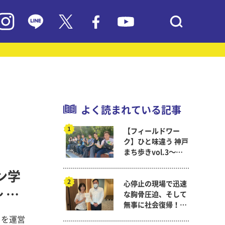
よく読まれている記事
【フィールドワー
ク】ひと味違う 神戸
まち歩きvol.3～現
代教育学科岡田ゼミ
ン学
心停止の現場で迅速
 人
な胸骨圧迫、そして
無事に社会復帰！～
看護医療学科
ミを運営