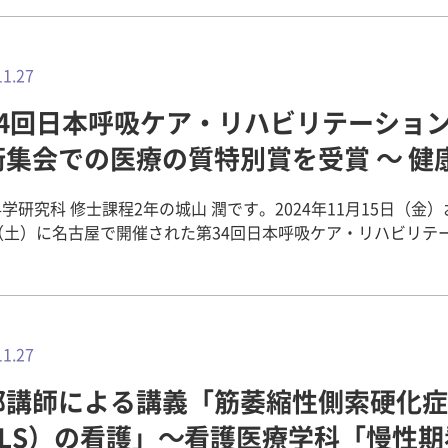
視野をもつ。 国内外の集落における地域課題の発見と解決に
これからも学生たちと共に、伝統的な技術や自然素材の魅力を
り、とても有意義な回となりました。7月には、2回の試作を経
た提案を海外の学生とともに行うためのコミュニケーションス
たいと思います。繊維や糸の物語を通して、衣服の背景にある
Sに書面によるメニューの提出をしました。 参加している学生の感
的にとりくむ姿勢を身につけている。 2日目：
や、環境との関わりを多くの方々と共有できれば幸いです。 畿央大
今回のレシピ開発を通じて、最も楽しかったのは、自分が考案し
クショップ開始 宿泊先のホテルの朝食は、台湾らしいシューマ
11.27
事 地域とデジタルをつなぐ – スマートフォン年賀
行錯誤しながら形にしていく過程でした。アイデアを基に料理
ーツなどがありとても美味しかったです。 バスに乗りワークショ
ワークショップの開催 ～人間環境デザイン学科 清水ゼミ 河合町佐
ことで、想像していたものが実際の一品に仕上がる瞬間には非
34回日本呼吸ケア・リハビリテーショ
の現地に向かいました。成功大学の学生との顔合わせでは、日
地区の「佐味田みんなの縁側」の増設 板絵の飾り棚および遊び
を感じました。特に、味や食材の大きさなどを微調整しながら
レゼントしました。コミュニケーションのきっかけとなり、と
制作活動 ～人間環境デザイン学科 陳ゼミ 学生視点で「畿央食堂
術集会での医療の質特別賞を受賞 ～ 健
仕上げるという経験は今までになかったので非常に楽しかった
のワークショップは、地域住民の憩いの場（小
」のリノベーション提案！！ ～ 人間環境デザイン学科 李ゼミ 人間
で、ミールキット特有の制限や課題にも直面しました。まず、
研究科
を、奈良県吉野のヒノキ材を使って制作します。そして、その
イン学科 学内コンペ「みんなで考える学び舎」 レポート vol
設定が有るため、原価を抑える必要があったことです。ただお
学研究科 修士課程2年の城山 潤です。2024年11月15日（金
。 午前中は、作業内容の確認、役割分担を決めまし
催！ 5大学建築合同ゼミ合宿2024が瀬戸内海の犬島で開
作るだけではなく、限られた予算の中で食材を選び、安くてお
（土）に名古屋で開催された第34回日本呼吸ケア・リハビリテ
言語の壁がありましたがお互いに協力し合い乗り越えることが
ました！～人間環境デザイン学科 前川ゼミ・吉永ゼミ 人間環境デザ
を作るという点は、これまでの料理とは異なる取り組みでした
学術集会において、「間質性肺疾患患者の退院時の歩行能力に
科 明日香村国際ワークショップ2024 vol.7～【番外編】開催
る材料に制限があったため、その範囲内で工夫を凝らす必要が
検討 - BIA指標を中心に -」というテーマで発表し、医療の質
パオライスの2種類を用意していただきました。できたてで温か
ンス！～ 人間環境デザイ
ていたレシピを修正・改善する必要がありました。さらに、ミ
容のご紹介 呼吸器疾患患者は多くの合併症を抱
です。 お弁当を食べ終わった後は、班のみんなで散歩を
×人間環境デザイン学科】畿央大学付属広陵
は、誰でも手軽に作れるように手順を簡略化することも必要で
おり、これが疾患の臨床経過や患者の予後に大きな影響を与え
した。散歩では、成功大学の学生が作った建物を見せてくれま
こども園の園児のために椅子を製作！
程をいかに簡単にできるかが難しい部分でもありました。 こうした
特にサルコペニアが注目されており、これは単なる体重減少で
11.27
からの作業は、小屋の配置場所を決めることから始めました。
がある中で工夫を重ね、レシピを作り上げる経験は、管理栄養
筋量と筋力の減少を意味します。サルコペニアの有病率は健常
を考えながら設置場所を決めます。屋根の位置について熱い議
な経験になったと思います。 健康栄養学科 ２回生 滝澤 人和
部講師による講義「筋萎縮性側索硬化症
呼吸器疾患患者において高く（約30%）、筋肉量とその機能を
差し入れをいただきました。本場のタピオ
ている商品を調理しました 今後、学生が
は、運動能力および生活の質（QOL）の維持に非常に重要です
ALS）の看護」～看護医療学科「慢性期
とても美味しかったです。また、現地の人から台湾の果物も差
したレシピについて、株式会社CWSよりフィードバックが行わ