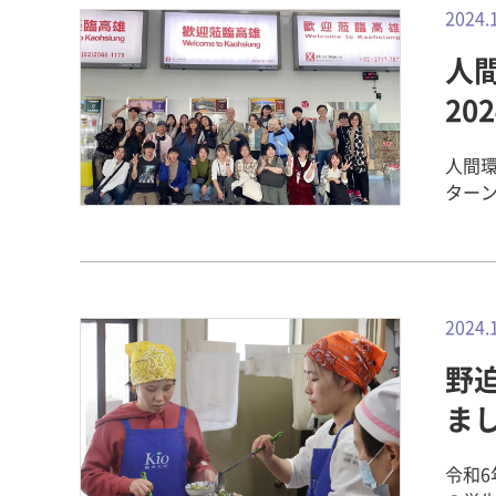
実際の事
設定
2024.
計グラ
ので
割で
ポー
ある
人
とな
畿央祭・ウェル
おこ
ぞれの設
20
ンス
した学生の感想 病院のボラ
割以
から
もに
人間環
療ス
要であると
ターンシップ
ア活
状説
人間
感じ
声か
に関する幅広い
くこ
をす
向け
ある
生は
につけている。 自ら考え自発
よう
解が
11月
2024.
と考えま
の場を作る
く学
り、
知識
野
していました！ フライト中
職種
でき
ースをいただきま
ま
ため
た。
集合
ティアに参加
取り
動し
時に
令和6
多い
トランまで歩きま
へ来