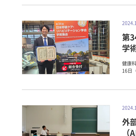
に関する幅広い
は、
てお
向け
いき
会社CW
につけている。 自ら考え自発
の価値
想 
ワー
2024.
学 地域連携担当 関連記
を試
ゴンフル
状作成
げる
第
ップ
味田
がい
をプ
物将棋の
学
りに
でもらいました。 今回
なごみ
一方
学
屋）
境デザ
帯に
健康科
議論して提案します
完成＆セレモニー開
理を
16日
た。
催され
シピ
学会
た。 12時頃、班のみんなでお弁当を食べました。お弁当はチキンと豚肉
イン学
使え
因子の
のガ
の取組み 明日香村の屋外居場所の縁台をメンテナ
定し
受賞しました。 学会発表内
てもおいしかった
ン学科 陳ゼミ 【現代教育学科
トで
えて
しま
雑な工
年、
2024.
午後
制限
骨格
い方
うえで重要
外
して
されました。 途中、タピオカの
田中 菜々羽 ▼ 実際に市販され
こと
（
カは
考案