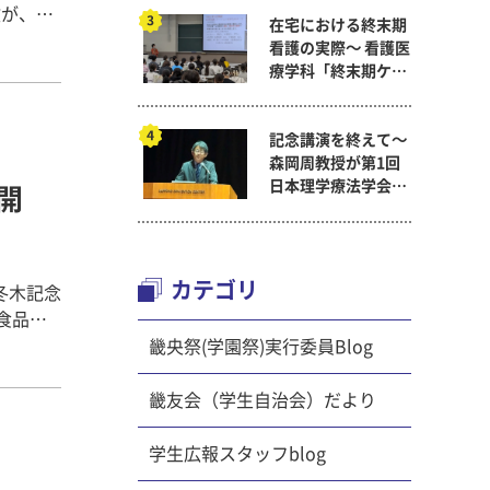
政が、真
在宅における終末期
実施。地
看護の実際～ 看護医
る無料
療学科「終末期ケア
た。
論」
2024」
記念講演を終えて～
森岡周教授が第1回
手紡ぎ
日本理学療法学会連
開
ついて詳
合学術総会「臨床研
果約50
究学術賞」に
講義を聞
ていまし
カテゴリ
り冬木記念
のがあ
育など、
畿央祭(学園祭)実行委員Blog
短繊維は
4回生
った違い
養士国
畿友会（学生自治会）だより
るという
日々研究
学生広報スタッフblog
絹糸がで
の研究
ていると