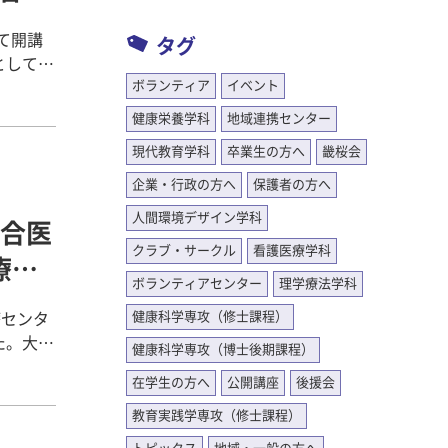
キします
よび退院
て進めま
て開講
組んで
タグ
gle）
みまし
能力に
ボランティア
イベント
ついて講
と
そうで
健康栄養学科
地域連携センター
ん（大
環境デザ
りて深く
現代教育学科
卒業生の方へ
畿桜会
等を使い
Sの病態
 人
ました。
企業・行政の方へ
保護者の方へ
イン学科
臨床実
人間環境デザイン学科
合医
士学会
クラブ・サークル
看護医療学科
れる病気
療学
インリ
！ 人
、筋肉を
ボランティアセンター
理学療法学科
受賞しま
迎えまし
命令が伝
患者の物
健康科学専攻（修士課程）
療センタ
の感覚、
実習先イ
た。大阪
健康科学専攻（博士後期課程）
が進行す
岩佐さん
経過した
くなった
在学生の方へ
公開講座
後援会
卒業研究
明を受
 清水ゼ
要になっ
教育実践学専攻（修士課程）
ついて、
どの状況