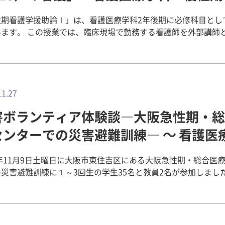
は、BIA法を用いた骨格筋評価の研究を進めています。 今回の発表で
た。日本のみかんに似たような味でした。 小屋の基礎作りは、現
ったメニューをならコープに提案する準備に入ります。ドキド
援助論Ⅰ」
間質性肺疾患患者の退院時の歩行能力に焦点を当て、入院時お
大工さんや先生方にサポートしていただきながら、試行錯誤し
性期看護学援助論Ⅰ」は、看護医療学科2年後期に必修科目とし
来年4月にならコープで販売できることをめざして、今後も取り
IA法による骨格筋量、浮腫値（ECW/TBW）、位相角（Phase An
。今日は小屋の土台を置くためのブロックを置くところまで進
現場で勤務する看護師を外部講師として招
連記事 野迫川村「郷土料理研究交流
化量を評価しました。結果として、急性増悪患者の退院時歩行
最新の筋萎縮性側索硬化症（以下、ALS）患者の看護の実際に
参加しました！～ 健康栄養学科 奈良県中央卸売市場で「第17回
院時の体重、BMI、骨格筋量、ならびに入院中のPhase Angle
た。台湾では、たくさんの料理でおもてなしすることが主流だ
るというプログラムを組み込んでいます。 令和6年11月5日（火）
ちばのキッチン料理教室」を開催！～ 健康栄養学科 地域とデジタル
/TBWの変化量が影響を与える可能性が示唆されました。 本研究は健
いっぱい美味しいご飯をいただきました。 最初はうまくコミュニ
業では、講師として本学の看護医療学科7期生である富本尚寛さ
ぐ – スマートフォン年賀状作成ワークショップの開催 ～人間
学研究科の田平 一行教授の指導のもとで進められ、この場を借
ションがとれるか不安でしたが、英語や翻訳アプリ、イラスト
性期・総合医療センター脳外科・神経内科病棟勤務）から、AL
河合町佐味田地区の「佐味田みんなの縁側」の増設 板
康科学研究科 修士課程 2年 城山 潤 関連記事 日本
交流を深めることができました。明日からの作業も頑張ります！
新の治療法や看護および意思決定支援についてご講義いただき
11.27
飾り棚および遊び道具の動物将棋の制作活動 ～人間環境デザ
学療法学会学術大会で大会長賞を受賞！～健康科学研究科 第22回日本
イン学科 2回生 塚崎 陽菜 渡邉 和香 関連記事 ▼ 2024年度 人
、卒業生の視点から後輩へのアドバイスとして3年次後期からの
 看護実践
療法学会学術大会へ参加しました！ 森岡研究室の同門会に院生・修
ザイン学科 海外インターンシップ ▼ 人間環境デザイン学科 海外
害ボランティア体験談―大阪急性期・総
る心構えなども話していただきました。 ALSとは、脳や末梢神経
大学×ならコープ『こども寺子屋』を開催
9名が参加！～健康科学研究科 本学にて第33回奈良県理学療法
シップ vol.1～ 台湾に向けて出発！ 人間環境デザイン学科 海外イ
の命令を筋肉に伝える運動ニューロン（運動神経細胞）が侵さ
しました！
センターでの災害避難訓練― ～ 看護医
されました。～健康科学研究科・理学療法学科 第28回 日本ペ
ンシップ vol.3～ 試行錯誤しながらも順調に作業が続いています
難病の一つに指定されています。筋肉そのものの病気ではなく
リテーション学会 学術大会で大学院生が一般口述演題奨励賞を
デザイン学科 海外インターンシップ vol.4～ 制作の最終日を
し、運動をつかさどる神経が主に障害をうけるため、脳からの
！～健康科学研究科 【快挙】大学院生の研究において、脳卒中
4年11月9日土曜日に大阪市東住吉区にある大阪急性期・総合医
なくなることにより、筋肉がやせていきます。その一方で、体
持の測定における新しいアプローチを開発しました。 【学生×
災害避難訓練に１～3回生の学生35名と教員2名が参加しまし
vol.6～ かけがえのな
や聴力、内臓機能などはすべて保たれることが普通です。病気
ュー】実習での症例を基にした卒業研究が国際誌に！vol.2～
で震度７の地震が発生し、電気・水道が遮断され、自家発電で
ザイン学科 地域とデジタルをつなぐ – スマー
伴い、コミュニケーションが取れなくなったり、嚥下ができな
口さん 【学生×実習先インタビュー】実習での症例を基にした
設定で、D-MAT（災害派遣医療チーム）である看護師から説
ォン年賀状作成ワークショップの開催 ～人間環境デザイン学科
ます。そのため、患者様やご家族様に対する意思決定支援が重
！vol.1～淡路さん×渕上さん 健康科学研究科の記事 理学療法学
した。 ボランティア当日は、病院を使用した臨場感のあ
ます。授業では、ALSの病態、病期別のアセスメント・看護に
科の記事
害訓練でした。ボランティア参加者それぞれに、名前や年齢な
具の動物将棋の制作活動 ～人間環境デザイン学科 陳ゼミ 木の家設