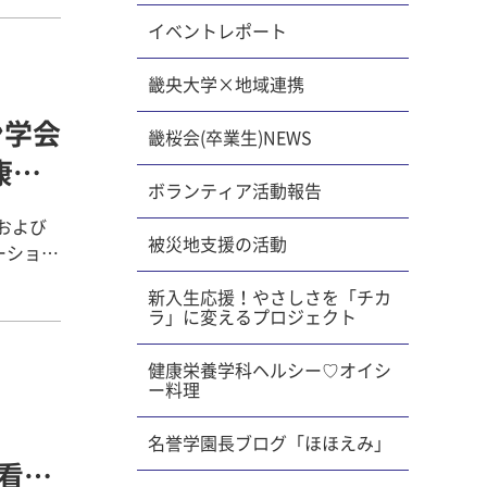
発信して
て、株式
キルを身
イベントレポート
物づくり
たレシピ
イやドラ
畿央大学×地域連携
を作り上
常にやり
ン学会
本の漫画
道具の動
畿桜会(卒業生)NEWS
、理想通
ても喜ん
康科
です。
環
ボランティア活動報告
販売価格
使い方を
.5 ～
いしい料
）および
被災地支援の活動
いしいレ
ーション
できまし
。また、
影響する
に向けて
新入生応援！やさしさを「チカ
あり、想
特別賞を
く、と
ラ」に変えるプロジェクト
ールキッ
あり、複
ます。近
した。
健康栄養学科ヘルシー♡オイシ
はなく、
ー料理
小屋の使
士になる
者と比較
論が交わ
維持する
名誉学園長ブログ「ほほえみ」
。田平研
看護
し入れで
れ、選考