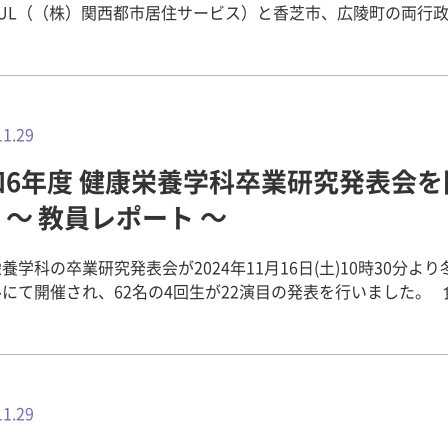
KUL（（株）関西都市居住サービス）と香芝市、広陵町の両行
ニュータウンにおける地域連携の取り組みとして2022年より
皆さま向けに奈良県下の大学等の協力を得て年2回実施されてい
開講座です。今回は、「生活・環境」をテーマに実施されまし
4年11月24日（日）エコール・マミで、「第6回エコマミ公開講座
学 健康科学部 人間環境デザイン学科 村田 浩子教
11.29
ゼミ生5名が、「衣服をつくる糸の話～糸つくりを実演 素材と
和6年度 健康栄養学科卒業研究発表会を
力 綿・絹・毛～」のテーマで、私たちの衣服を作る「糸」に
講義と実演を行いました。定員を上回る申込をいただき抽選の結
～ 教員レポート ～
方がご参加いただきました。みなさん資料を見ながらしっかり
おられ、自由見学時には、村田教授や学生に熱心に質問をされ
養学科の卒業研究発表会が2024年11月16日(土)10時30分よ
にて開催され、62名の4回生が22演目の発表を行いました。 食品科
しく説明がありました。例えば、天然繊維には短ものと長いも
調理科学、臨床栄養学、公衆栄養学、スポーツ栄養学、栄養教
羊毛や木綿は「短繊維」で、絹は「長繊維」になります。また
栄養に関わる様々な研究成果を興味深く聴くことができました。
て長くするためには太くなり、長繊維は細い糸に仕上がるとい
は、昨年の12月（3回生の後半）に各研究室に配属され、管理栄
れぞれの素材ごとに糸にするためのたくさんの作業が必要であ
験の勉強や就職活動、臨地実習と忙しい中、先生方の指導の下
ても解説いただきました。 特に絹の説明では、村田教授から
発表している学生たちの中には、声や手が震えている
11.29
蚕さん」と呼ぶ由縁などの紹介があり、生き物の命から貴重な
もおり、非常に緊張している様子が伺えました。一方で、1年間
がることに対して、先人より感謝の気持ちでそのように呼ばれ