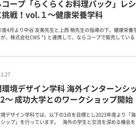
らコープ「らくらくお料理パック」レシ
を伝えようと一所懸命に発表している姿をみて、学生たちの成
究で学んだ学生たちが、綿・羊毛・絹の糸
。 発表後の質疑応答では、先生方からの質問に対して
挑戦！vol.１～健康栄養学科
それぞれ披露し、参加者からの質問に丁寧に答えていました。 ▼ 
に詰まっている場面もあり、今ある自分の知識から何とか返答
糸を紡ぐ学生 ▼ ハンドカーダーを使い、綿をほぐしながら
ている必死さが伝わってきました。 また、3回生をはじめとする
ろえている様子 ▼ 生糸（絹）を引く糸繰り機を調整する学
4年度4月より中谷 友美先生と上西 梢先生の指導の下、健康栄養
学年も聴講に来ており、希望する研究室の研究発表を真剣に聞
が、株式会社CWS *1 と連携して、ならコープで販売してい
、とても印象的で次年度の卒業研究への意欲が感じられました。
とても積極的な様子が印象的で、大変嬉しく思いました。また
料理パック」*2 のレシピ開発に取り組んでいます。 *1 株式
栢野学科長より閉会の挨拶があり、卒業研究発表会の講評と社
とっても研究の成果を地域の方々に発表できる良い機会となり
激励の言葉が送られました。 すべての研究発表が終わったあと
ました。 ▼ 参加者から質問を受ける学生 ▼ 講座終了
品開発や製造をしています。 *2 「らくらくお料理パック」 な
張も解け、達成感からかとても晴れやかな笑顔が印象的でした。
 産着を着せてもらった日から毎日
ープが販売しているミールキットのことです。お肉や野菜など
卒業研究発表会で得た経験を社会に出てからも活かしてくださ
すことなく身に着ける衣服。私たちの生活に密接に関わる衣服
と付属のタレが入っていて、自宅で煮たり焼いたりするだけで
11.27
晴らしい卒業研究発表会でした。4回生のみなさん、本当にお疲
外と知られていないことも多いものです。 今回は、昔から私たちの
お手軽なキットです。 レシピ開発 説明会 今年度初めに本レ
らくお料理
活になじみのある「綿、毛、絹」の素材について、その特性や
間環境デザイン学科 海外インターンシ
説明会を実施して、参加学生を募った結果、現在５つのチーム
レシピ開発に挑戦！vol.１～健康栄養学科 野迫川村「郷土料理研究
ながら、手紡ぎの実演を通じてその魅力をお伝えしました。 今年の
発に取り組んでいます。このお料理パックの開発には、価格設
l.2～ 成功大学とのワークショップ開始
会」に参加しました！～ 健康栄養学科 奈良県中央卸売市場で「第
夏の影響でお蚕さんの繭が不ぞろいになり、生糸づくりに一苦
、過去のレシピは使用できない、既存のタレを使用するなどた
ならいちばのキッチン料理教室」を開催！～ 健康栄養学科 ラジオ「FM
や、羊の毛刈り後に泥や汗を洗い落とす作業がどれほど大変か
ントがあります。学生らは、これらのポイントを踏まえてレシ
ト」で、4大学対抗ピザバトルを紹介！～健康栄養学科・ヘルス
境デザイン学科では、以下の3点を目標とし2023年度より「
ピソードなどにも興味を持っていただけたのではないでしょう
CWS様の説明の様子 学内プレゼン大会 5月
」を行っています。 海外の学生と交流を深める機会をもち、
学生たちが卒業研究で磨き上げた糸づくりの技術を披露してく
日（木）学内プレゼン大会を開催しました。学生たちは、チーム
栄養学科・ヘルスチーム菜良 【全国4位】フードスペシャリスト資
環境デザインを学ぶ学生として、国内外の住まいや集落、人々
のづくりの楽しさや奥深さを感じられる時間でした。 村田ゼミで
案やそのコンセプトなどを発表しました。それぞれしっかりと
格認定試験で特別表彰！～健康栄養学科