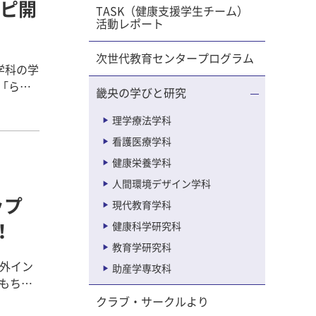
ピ開
長を感じ
TASK（健康支援学生チーム）
活動レポート
糸
をみつけ
次世代教育センタープログラム
学科の学
いている
る「らく
畿央の学びと研究
 最
、学生た
会社
会に旅立
ました。
理学療法学科
看護医療学科
 今
の必要な
い。とて
健康栄養学科
の素材で
一品が完
れ様で
人間環境デザイン学科
シピ開
背景をお
ップ
が、レシ
現代教育学科
定、調理
健康科学研究科
！
労があっ
くさんの
教育学研究科
、といっ
ピを考え
チーム
海外イン
か。ま
助産学専攻科
れた姿
ごとにレ
の暮らし
クラブ・サークルより
考えられ