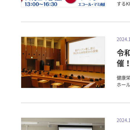
する
美ケ丘
域の
の公
202
が開催されました。 本
2024.
授と
令
の魅
しく
催！
名の
いて
健康栄
た。 講義では、天然繊維の中でも植物繊維の綿と動物繊維の絹と毛につい
ホール
て詳
学や
り、
食や
束ね
たち
やそ
家試
工程につい
に励んできました。 
2024.
「お
学生
きあ