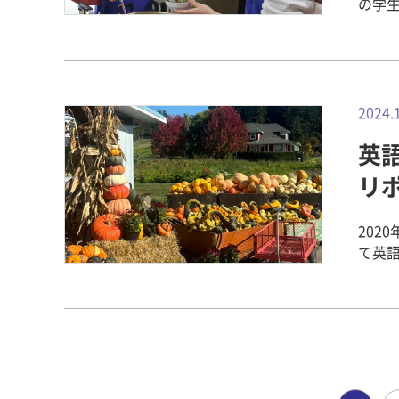
の学
い、
別々
アー
会の会員
きく
で夕食時を
活動
とは・・・ 野迫川村郷土料理研究会
を付け
ならで
の対
郷土
生は
的に
待た
もら
だこ
の交流もとても
師と
ます
2024.
援で
2回生 
患者の
承し
裕子 准教
ザイン学科
移動
英
提供しています。 当日は
問し「
ンシップ v
用し
到着
に備える～
リポ
シップ v
よう
名が温かく迎
看護医療学科 海外インターンシッ
外イン
連携
井上
療学科 2024年度 看護医療学科卒業研究発表会を開催！ ～ 看
す！ 人間環境デザイン学科 海外インターンシップ vol.4～ 制作の最終日を迎
202
きました。
員の皆さ
202
えました！ 人間環境デザイン学科 海外イン
て英
いて実
茸を
域包括ケ
湾まちあるき！ 人間環境デザイ
回生後
方、指示
った
療ふれ
えのない仲間に感謝！
ビク
は、
たっ
超高齢
スマ
は。
連携
ど地元
vol.4
清水ゼミ 河合町佐味田地区の「佐味田みんなの縁
に畿央
にも
んが
および
回は、祝日
役では
手原の
の家設
は、
場の
ト」
も夢