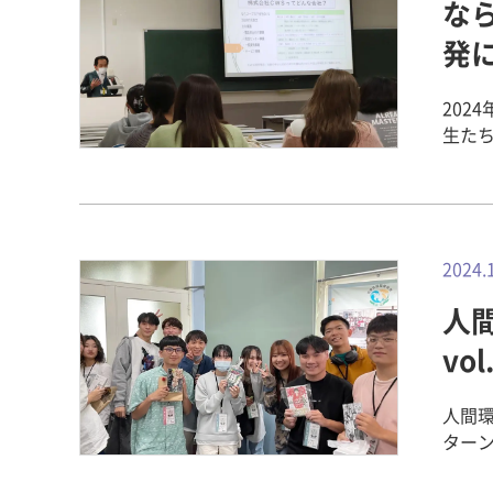
な
成果
知りました。 実演では、卒業研
ることができました
発に
紡ぎを
返答
車を使って綿の
ようとし
繊維の方向をそ
202
下級
生 ▼ 紡ぎ車で羊毛の糸つくりを披露する学生 参加していただいたみなさ
生たち
様子も
んが
らくお
後に
ちに
CWS ならコープの子会社で、ならコープで販売しているらくらくお料理パッ
つ4回生へ
ありがとうござい
クなどの商
は、緊
後に笑顔で 講師の村田教授よりコメント
らコ
回の
欠か
食材
2024.
も素
すが、意
成する
した。 健康栄養学科 助教 上西 梢 関連記事 ならコープ「らく
衣生
人
発の
パック」
話しし
ピ開
vo
交流実習
暑い
時間
17回
た話
ポイ
ヤマ
人間環
たエ
ていきました。 ▼ 株式会社
菜良 「4大学対抗ピザバトル」に出場しました！＆サンプーペーで販売しま
ターンシップ
た、
23
す～ 健康
人間
も、も
シピ