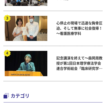
心停止の現場で迅速な胸骨圧
迫、そして無事に社会復帰！
～看護医療学科
記念講演を終えて～森岡周教
授が第1回日本理学療法学会
連合学術総会「臨床研究学術
賞」に
カテゴリ