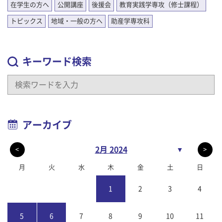
在学生の方へ
公開講座
後援会
教育実践学専攻（修士課程）
トピックス
地域・一般の方へ
助産学専攻科
キーワード検索
アーカイブ
2月 2024
▼
<
>
月
火
水
木
金
土
日
1
2
3
4
5
6
7
8
9
10
11