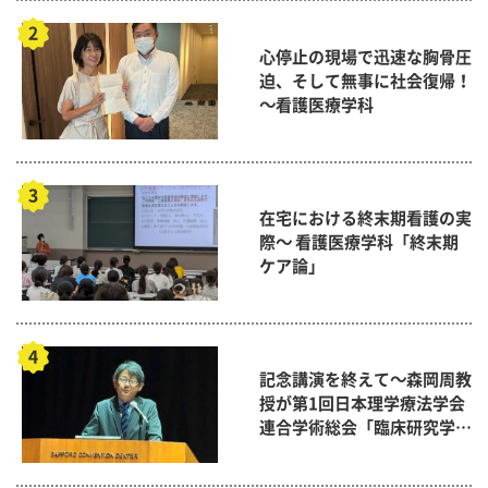
心停止の現場で迅速な胸骨圧
迫、そして無事に社会復帰！
～看護医療学科
在宅における終末期看護の実
際～ 看護医療学科「終末期
ケア論」
記念講演を終えて～森岡周教
授が第1回日本理学療法学会
連合学術総会「臨床研究学術
賞」に