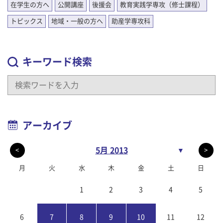
在学生の方へ
公開講座
後援会
教育実践学専攻（修士課程）
トピックス
地域・一般の方へ
助産学専攻科
キーワード検索
アーカイブ
5月 2013
▼
<
>
月
火
水
木
金
土
日
1
2
3
4
5
6
7
8
9
10
11
12