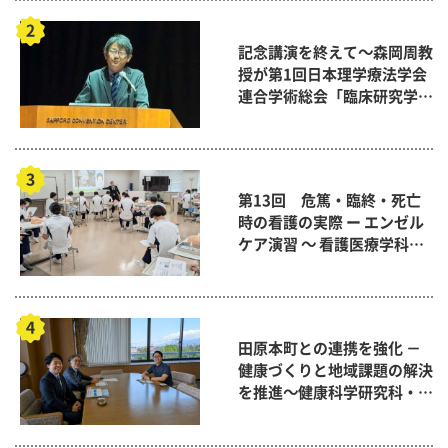
記念講演を終えて～森岡周教
授が第1回日本理学療法学会
連合学術総会「臨床研究学術
賞」に
第13回 危篤・臨終・死亡
時の看護の実際 ー エンゼル
ケア演習 ～ 看護医療学科
「終末期ケア論」
田原本町との連携を強化 －
健康づくりと地域課題の解決
を推進～健康科学研究科・ウ
ェルネス共創研究センター