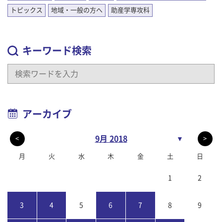
トピックス
地域・一般の方へ
助産学専攻科
キーワード検索
アーカイブ
9月 2018
▼
<
>
月
火
水
木
金
土
日
1
2
3
4
5
6
7
8
9