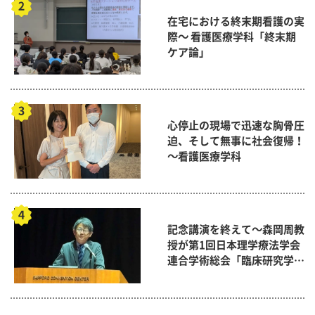
在宅における終末期看護の実
際～ 看護医療学科「終末期
ケア論」
心停止の現場で迅速な胸骨圧
迫、そして無事に社会復帰！
～看護医療学科
記念講演を終えて～森岡周教
授が第1回日本理学療法学会
連合学術総会「臨床研究学術
賞」に