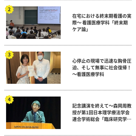
在宅における終末期看護の実
際～ 看護医療学科「終末期
ケア論」
心停止の現場で迅速な胸骨圧
迫、そして無事に社会復帰！
～看護医療学科
記念講演を終えて～森岡周教
授が第1回日本理学療法学会
連合学術総会「臨床研究学術
賞」に