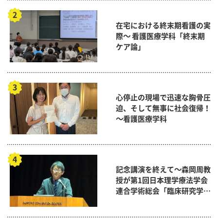
在宅における終末期看護の実
際～ 看護医療学科「終末期
ケア論」
心停止の現場で迅速な胸骨圧
迫、そして無事に社会復帰！
～看護医療学科
記念講演を終えて～森岡周教
授が第1回日本理学療法学会
連合学術総会「臨床研究学術
賞」に