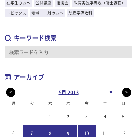
在学生の方へ
公開講座
後援会
教育実践学専攻（修士課程）
トピックス
地域・一般の方へ
助産学専攻科
キーワード検索
アーカイブ
5月 2013
▼
<
>
月
火
水
木
金
土
日
1
2
3
4
5
6
7
8
9
10
11
12