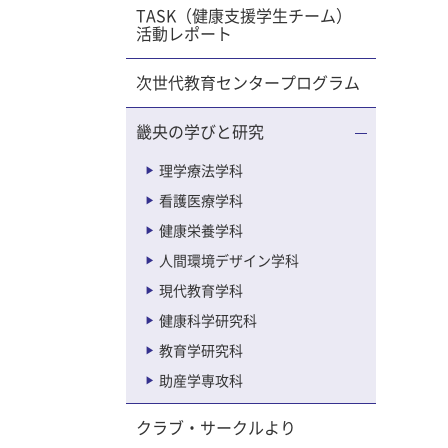
する社会
TASK（健康支援学生チーム）
療法士に
活動レポート
その一環
い、楽
寄与する
次世代教育センタープログラム
の利活
に行われ
和高田
畿央の学びと研究
学科プロ
、縦の絆
理学療法学科
え、すて
看護医療学科
健康栄養学科
人間環境デザイン学科
現代教育学科
健康科学研究科
教育学研究科
助産学専攻科
クラブ・サークルより