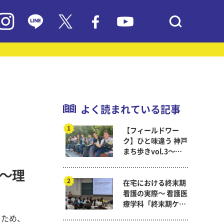
よく読まれている記事
【フィールドワー
ク】ひと味違う 神戸
まち歩きvol.3～現
代教育学科岡田ゼミ
3～理
在宅における終末期
看護の実際～ 看護医
療学科「終末期ケア
論」
るため、