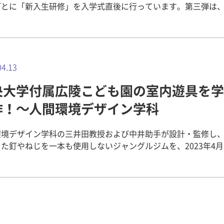
ごとに「新入生研修」を入学式直後に行っています。第三弾は
レポートします！ 2023年4月7日(金)に大阪ガーデンパレス
、健康科学部 理学療法学科の令和5年度新入生研修が開催され
、4回生2名、卒業生2名、教職員3名が参加しました。 この研修会は新
に対し、以下の２つを考察することを目的としています。 新入生、4
、卒業生とのコミュニケーションを積極的に図り、横と縦の絆
04.13
央大学付属広陵こども園の室内遊具を学
レベルの高い理学療法士になるためには、4年間どのように学内
生自己紹介、4回生・卒業生の講演、グル
作！～人間環境デザイン学科
ーク、発表・質疑応答という流れで実施致しました。 新入生自己紹
ただ名前を伝えるだけでなく、自身の特技や趣味やコメント等、
環境デザイン学科の三井田教授および中井助手が設計・監修し
ていることが印象的でした。 4回生・卒業生の講演 4回生 猪俣
た釘やねじを一本も使用しないジャングルジムを、2023年4
さん、森優香さんから畿央大学の良さ、授業の大切さ、余暇活
ばかりの畿央大学付属広陵こども園で使用することになりまし
後輩に向けた熱いメッセージを伝えて頂きました。 卒業生 岡本さ
の伝統建築の技法を応用し、釘やねじを使用することなく木材
らは、女性理学療法士として、家事、育児をしながらキャリア
げられています。そのため、安全性や耐久性にも配慮し、しっ
験から、多くのアドバイスを提示して頂きました。 卒業生 飛田さ
ます。 木という自然素材を使用することで、子ども
らは、自身の大学病院での業務経験から理学療法の楽しさと、
が遊びながら、自然と親しみ、自然を愛する気持ちを育むこと
してあるべき姿勢について講演頂きました。特に「理学療法は
ムになっています。 人間環境デザイン学科では、様々なシチ
かい」というパワーワードは、多くの一回生の心に残ったよう