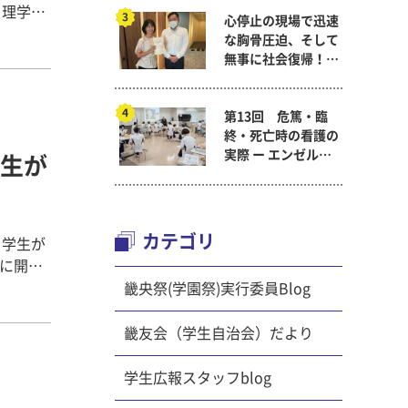
、理学療
心停止の現場で迅速
な胸骨圧迫、そして
、新入生
無事に社会復帰！～
看護医療学科
第13回 危篤・臨
を深める
終・死亡時の看護の
実際 ー エンゼルケ
生が
生活を
ア演習 ～ 看護医療
学科「終末期ケア
論」
しっかり
カテゴリ
、学生が
月に開園
動の楽し
た。
畿央祭(学園祭)実行委員Blog
のみで組
アップを
かりとし
畿友会（学生自治会）だより
理学療法
ができる
学生広報スタッフblog
究極のお
です。