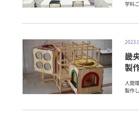
学科
法学科の様子を
にて
83名
入学生
回生
2023.
こと 本学の建学の精神「徳をのばす」「知をみがく」「美をつくる」に基づ
畿
き、
過ごすべきか プログラムは新入
製
ープワ
介 
人間
と発言でき
製作し
慶音
した
み方、
日本
んか
み上
した経
た構造になってい
んか
たち
士と
ジャングルジ
せっ