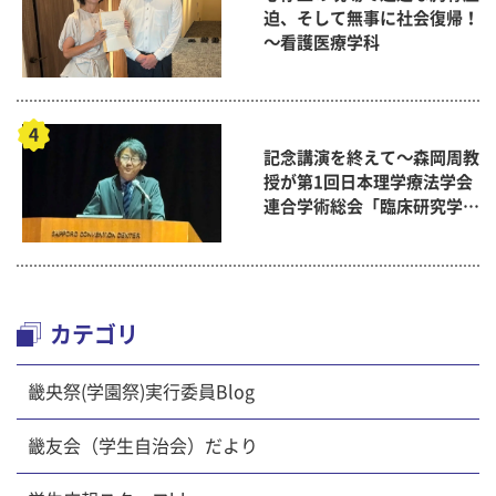
迫、そして無事に社会復帰！
～看護医療学科
記念講演を終えて～森岡周教
授が第1回日本理学療法学会
連合学術総会「臨床研究学術
賞」に
カテゴリ
畿央祭(学園祭)実行委員Blog
畿友会（学生自治会）だより