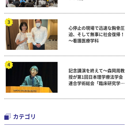
心停止の現場で迅速な胸骨圧
迫、そして無事に社会復帰！
～看護医療学科
記念講演を終えて～森岡周教
授が第1回日本理学療法学会
連合学術総会「臨床研究学術
賞」に
カテゴリ