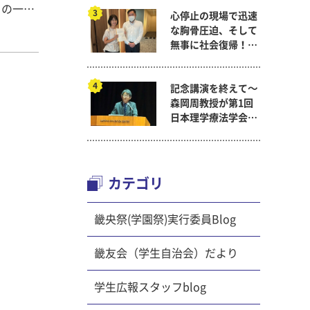
トの一環
心停止の現場で迅速
していき
な胸骨圧迫、そして
 こ
無事に社会復帰！～
士養成課
看護医療学科
奈良女子
記念講演を終えて～
大学交流
森岡周教授が第1回
日本理学療法学会連
。 ヘル
合学術総会「臨床研
生生活の
究学術賞」に
amsに
！ ■
カテゴリ
時 9月
畿央祭(学園祭)実行委員Blog
ル大和郡
郡山産の
畿友会（学生自治会）だより
、イオン
子減塩教
学生広報スタッフblog
について
 ・大