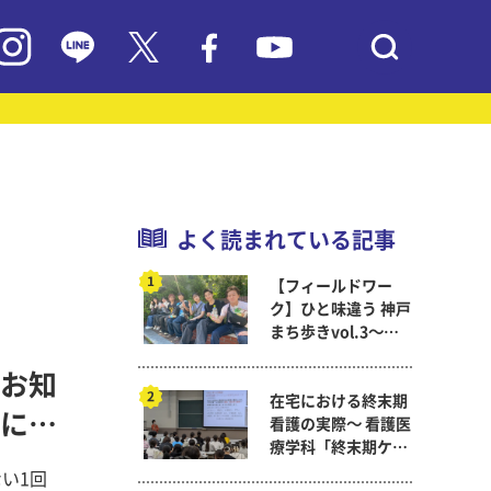
よく読まれている記事
【フィールドワー
ク】ひと味違う 神戸
まち歩きvol.3～現
代教育学科岡田ゼミ
お知
在宅における終末期
に変
看護の実際～ 看護医
療学科「終末期ケア
論」
い1回