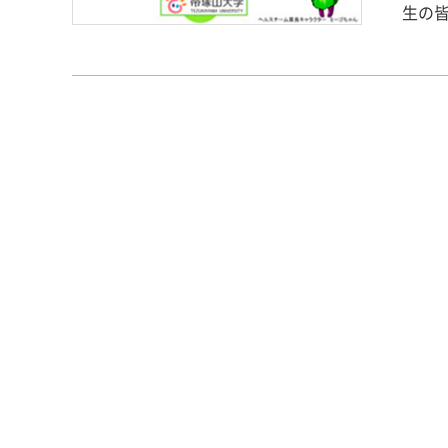
生の
とし
ます。
んに
程を
大学
会 健康栄養学科の1回生の皆さん、大学生活はいかがですか？先輩や友達は
でき
スチ
様々な
て行
オンラ
15日
度・時
山、
食材
モー
室（
アドバ