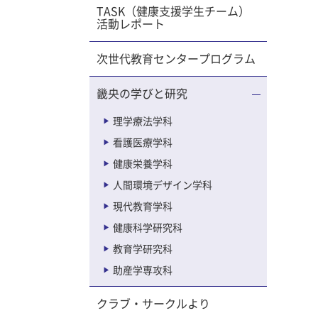
TASK（健康支援学生チーム）
のサポー
活動レポート
（市で主
 ・畿央
次世代教育センタープログラム
の栄養ア
ボ（学
畿央の学びと研究
います。
理学療法学科
のほか、
看護医療学科
方と一緒
健康栄養学科
では、
持てる商
人間環境デザイン学科
は、どう
現代教育学科
反省点を
健康科学研究科
すが、イ
教育学研究科
できま
いただき
助産学専攻科
を行って
クラブ・サークルより
eggチ