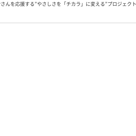
皆さんを応援する”やさしさを「チカラ」に変える”プロジェク
て、大学やクラブ・サークル、課外活動のことなどを随時紹介
 今回はヘルスチーム菜良 オンライン交流会のお知らせです！
ちは、※ヘルスチーム菜良です。ヘルスチーム菜良は管理栄養
持つ奈良県内４年制大学（畿央大学、近畿大学、帝塚山大学、
）で構成されており、食育啓蒙活動に取り組んでいます。 ▼4
ましたでしょうか、勉強や履修など不安なことはないでしょうか
ーム菜良では、私たちの活動を詳しく知ってもらうことと、学
相談にのることを目的とした（含めて）オンライン交流会をTe
います。 是非、是非、参加してください！お持ちしています！
イン交流会（途中参加も大歓迎です） 9月11日（金）13時~14
（火）10時~11時 ▶▶▶申込はこちらの申込フォームから！ 〇活動頻
間 月に1度、イベント前 〇活動場所 畿央大学、イオンモー
近鉄百貨店、西大寺北小学校、保健所など 〇活動内容 ・大和
を用いたピザの開発・販売（市で主催されるイベントに参加し
ル大和郡山店・ピッツェリアサンプーペーとの共同開発） ・親
県で主催されるイベントに参加し、来場者の方に適切な食生活
イス） ・ならコープ 「らくらくお料理パック」メニュー考案