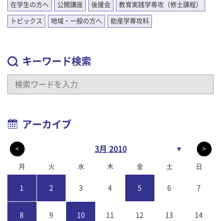
在学生の方へ
公開講座
後援会
教育実践学専攻（修士課程）
トピックス
地域・一般の方へ
助産学専攻科
キーワード検索
アーカイブ
3月 2010
▼
<
>
月
火
水
木
金
土
日
1
2
3
4
5
6
7
8
9
10
11
12
13
14