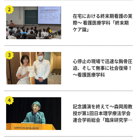
在宅における終末期看護の実
際～ 看護医療学科「終末期
ケア論」
心停止の現場で迅速な胸骨圧
迫、そして無事に社会復帰！
～看護医療学科
記念講演を終えて～森岡周教
授が第1回日本理学療法学会
連合学術総会「臨床研究学術
賞」に