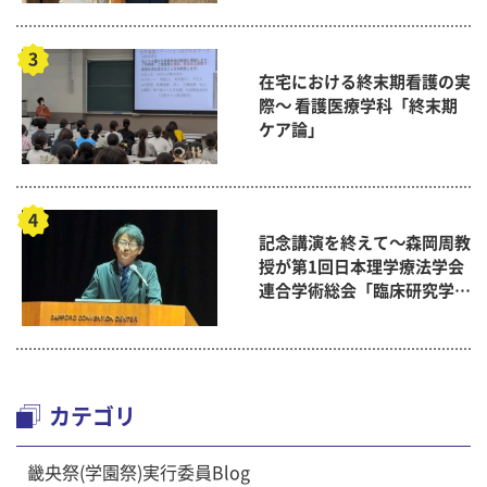
在宅における終末期看護の実
際～ 看護医療学科「終末期
ケア論」
記念講演を終えて～森岡周教
授が第1回日本理学療法学会
連合学術総会「臨床研究学術
賞」に
カテゴリ
畿央祭(学園祭)実行委員Blog