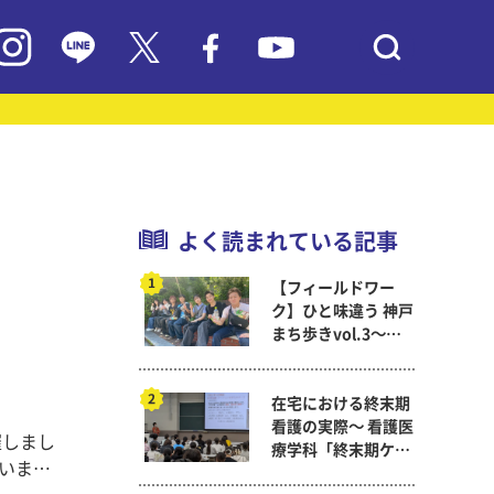
よく読まれている記事
【フィールドワー
ク】ひと味違う 神戸
まち歩きvol.3～現
代教育学科岡田ゼミ
在宅における終末期
看護の実際～ 看護医
催しまし
療学科「終末期ケア
論」