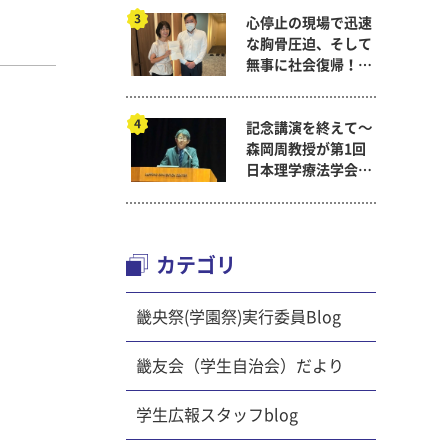
心停止の現場で迅速
した。
な胸骨圧迫、そして
無事に社会復帰！～
看護医療学科
記念講演を終えて～
森岡周教授が第1回
日本理学療法学会連
合学術総会「臨床研
究学術賞」に
カテゴリ
畿央祭(学園祭)実行委員Blog
畿友会（学生自治会）だより
学生広報スタッフblog