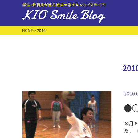
HOME
> 2010
20
2010.
●
６月
た。 参加者約５０人が７チームに分かれて５分間ドッジボールを行いまし