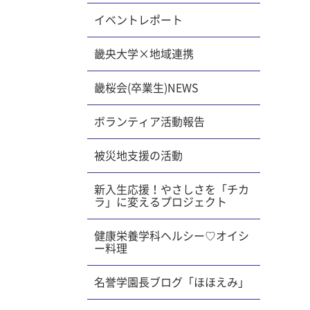
子もいま
イベントレポート
会えると
ている姿
畿央大学×地域連携
た。 3
 【関連
畿桜会(卒業生)NEWS
写真で分
アマリン
ボランティア活動報告
被災地支援の活動
新入生応援！やさしさを「チカ
ラ」に変えるプロジェクト
健康栄養学科ヘルシー♡オイシ
ー料理
名誉学園長ブログ「ほほえみ」