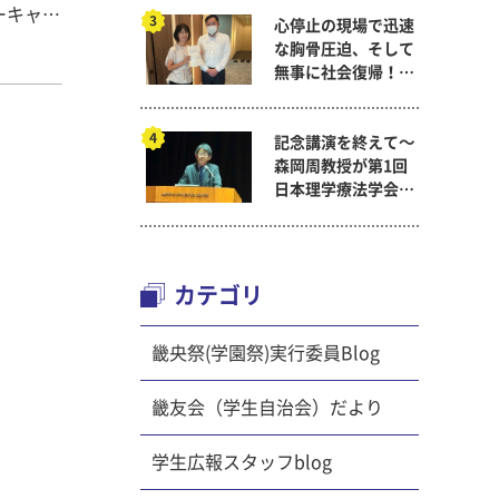
ーキャン
心停止の現場で迅速
な胸骨圧迫、そして
“ひら
無事に社会復帰！～
O活動
看護医療学科
学生・教
記念講演を終えて～
ているご
森岡周教授が第1回
っ人とし
日本理学療法学会連
、在学生
合学術総会「臨床研
究学術賞」に
ている子も
まれまし
カテゴリ
乗ってフ
ちも、景
畿央祭(学園祭)実行委員Blog
ころを見
畿友会（学生自治会）だより
を通し
員で力
学生広報スタッフblog
リレー