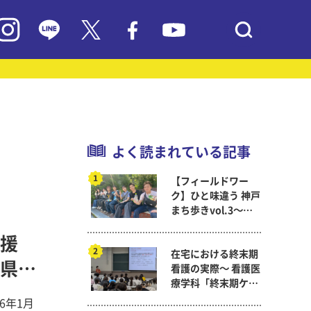
よく読まれている記事
【フィールドワー
ク】ひと味違う 神戸
まち歩きvol.3～現
代教育学科岡田ゼミ
支援
在宅における終末期
県
看護の実際～ 看護医
療学科「終末期ケア
論」
6年1月