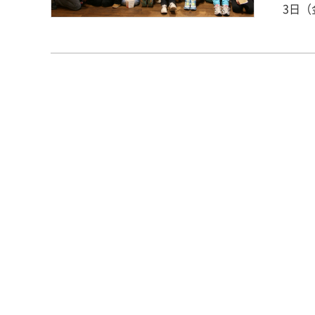
3日（
プ」の報告をします
市で
そる
サポ
職員
縁か
て、
のひち
は20
いれ
た。
ォレ
色が
て、笑顔が増
ンプ2
て、
を合
▼（写真右下）風