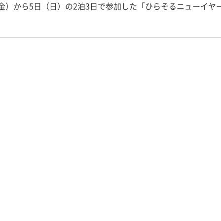
金）から5日（日）の2泊3日で参加した「ひらそるニューイヤ
！ このひらそるニュイヤーキャンプは、福島県二本松
活動されている「ふくしまの笑顔をつなぐボランティアグループ
”」が主催。また、この活動は赤い羽根「災害ボランティア・NP
ート募金」の助成を受けています。ひらそる様とは畿央大学の
による被災地支援「のびのびキャンプ」で協働させていただい
ら、今回協力することになりました！ 今回は畿央大学からの助
のびのびプロジェクトメンバーのみゆっきー、卒業生のおやじ
ょり、わかちゃん、私の合わせて５人が参加しました！ 子どもたち
11、2012、2013と3回行った「のびのびキャンプ」に参加し
ば、今回のキャンプが初参加の子もいて、新たなつながりも生
 1月3日（金）の初日。二本松市役所で集合したのち、バスに
ストパークあだたらへ。最初は緊張でいっぱいだった子どもた
山へと変わっていくうちに一面真っ白な雪で埋め尽くされたと
えていきました！ キャンプ場についてからは、のびのびキャ
013学生代表、ひちょりによるアイスブレイク！ 簡単なゲーム
初対面同士の緊張をほぐします。 ▼（写真 左）日本列島（全
わせて新聞紙１枚の上に乗るゲーム） ▼（写真右上）似顔絵
船遊び 子どもたちも大人たちも緊張が和らぎ、楽しむこ