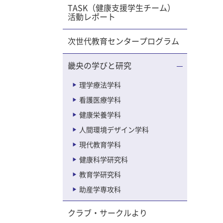
TASK（健康支援学生チーム）
.11に
活動レポート
いまし
次世代教育センタープログラム
て、また
して夕
畿央の学びと研究
、新し
理学療法学科
もみんな
看護医療学科
健康栄養学科
き市の
プールで
人間環境デザイン学科
かう途
現代教育学科
ち、いわ
健康科学研究科
した。
教育学研究科
ータース
スは、み
助産学専攻科
子ども
クラブ・サークルより
りると、