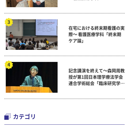
在宅における終末期看護の実
際～ 看護医療学科「終末期
ケア論」
記念講演を終えて～森岡周教
授が第1回日本理学療法学会
連合学術総会「臨床研究学術
賞」に
カテゴリ