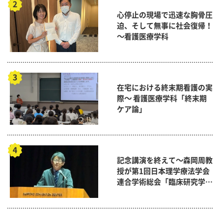
心停止の現場で迅速な胸骨圧
迫、そして無事に社会復帰！
～看護医療学科
在宅における終末期看護の実
際～ 看護医療学科「終末期
ケア論」
記念講演を終えて～森岡周教
授が第1回日本理学療法学会
連合学術総会「臨床研究学術
賞」に