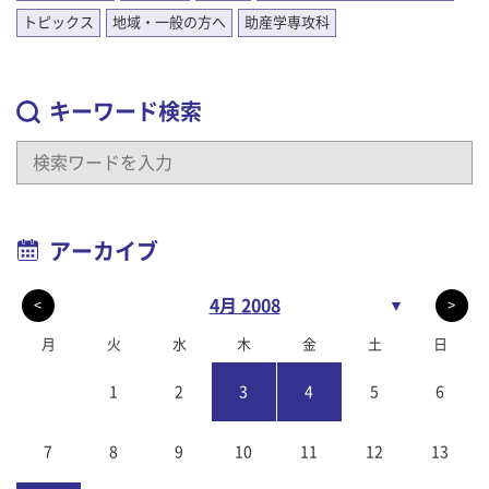
トピックス
地域・一般の方へ
助産学専攻科
キーワード検索
アーカイブ
4月 2008
▼
<
>
月
火
水
木
金
土
日
1
2
3
4
5
6
7
8
9
10
11
12
13