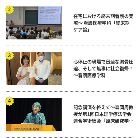
在宅における終末期看護の実
際～ 看護医療学科「終末期
ケア論」
心停止の現場で迅速な胸骨圧
迫、そして無事に社会復帰！
～看護医療学科
記念講演を終えて～森岡周教
授が第1回日本理学療法学会
連合学術総会「臨床研究学術
賞」に