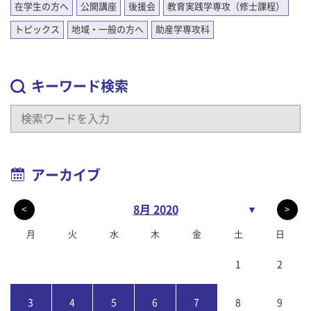
在学生の方へ
公開講座
後援会
教育実践学専攻（修士課程）
トピックス
地域・一般の方へ
助産学専攻科
キーワード検索
アーカイブ
8月 2020
▼
<
>
月
火
水
木
金
土
日
1
2
3
4
5
6
7
8
9