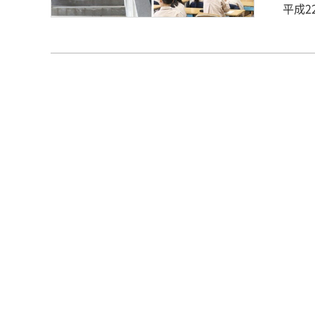
平成
で、
学させ
えた
をも
受け
の児
させ
グラ
てい
実習を
に、
各教
学習
後ろ
を回
業の前
には
びを