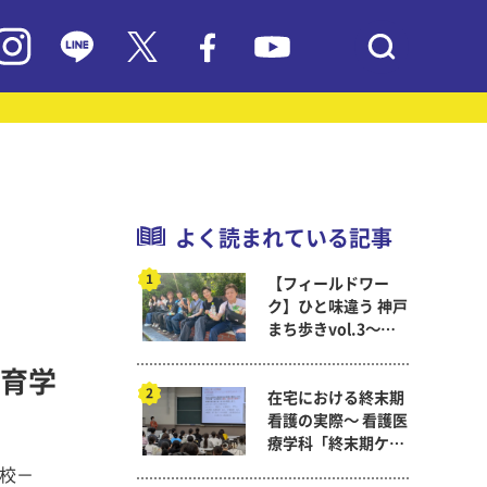
よく読まれている記事
【フィールドワー
ク】ひと味違う 神戸
まち歩きvol.3～現
代教育学科岡田ゼミ
育学
在宅における終末期
看護の実際～ 看護医
療学科「終末期ケア
論」
学校－