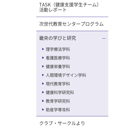
TASK（健康支援学生チーム）
ルで遊び
活動レポート
一部を
次世代教育センタープログラム
たちが
うに感じ
畿央の学びと研究
す。自分
単なこと
理学療法学科
授業スタ
看護医療学科
た意見を
健康栄養学科
ていまし
すればい
人間環境デザイン学科
最も深
現代教育学科
の授業を
健康科学研究科
て意見を
教育学研究科
ことで
名してい
助産学専攻科
と感じま
クラブ・サークルより
習いたい