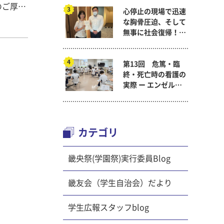
のご厚意
心停止の現場で迅速
一日を見
な胸骨圧迫、そして
なみを整
無事に社会復帰！～
も期待感
看護医療学科
諸注意を
第13回 危篤・臨
、全学年
終・死亡時の看護の
業を観察
実際 ー エンゼルケ
後のプロ
ア演習 ～ 看護医療
を聞かせ
学科「終末期ケア
まとめて
論」
カテゴリ
た。その
した。
畿央祭(学園祭)実行委員Blog
。教室の
は、各机
畿友会（学生自治会）だより
体育の授
学生広報スタッフblog
いる遊
声が多か