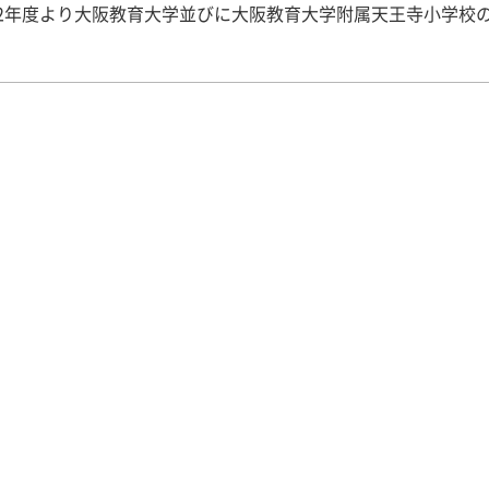
22年度より大阪教育大学並びに大阪教育大学附属天王寺小学校
「小学校一日見学」をさせていただいています。今年も貴重な
ていただきました。参加者は、123名でした。 早朝、身だし
畿央生が、清々しい表情で校門をくぐってきました。どの学生
っているような表情です。 全員の控室である視聴覚室で簡単な
、各教室に向かいました。運動場では、耐寒かけ足が実施され
童が元気に走っている様子を目にしました。 午前中4時間の授
ていただき、その後、給食指導、清掃指導も見学しました。午
ムは、副校長講話です。ベテランの先生ならではの貴重なお話
ただくことができました。最後は、一日を振り返りレポートに
終えました。 一日の様子を写真で見てみましょう。 諸注意の後
講堂から椅子をお借りして配当された学級の教室に移動しまし
室では、担任の先生のご配慮により、自己紹介の機会を頂きま
参観では、授業の進行により様々な形で関わらせて頂きました
でメモを取りながらの参観が基本ですが、活動が中心の授業で
って、児童に直接話しを聞いたり、感想を伝えたりしました。
には、ゲームのコートの準備を手伝う機会もありました。 休憩時間
、児童と一緒に遊びます。2年生の教室では、生活科で学習して
紹介してもらいました。校庭では「おにごっこしよ！」という