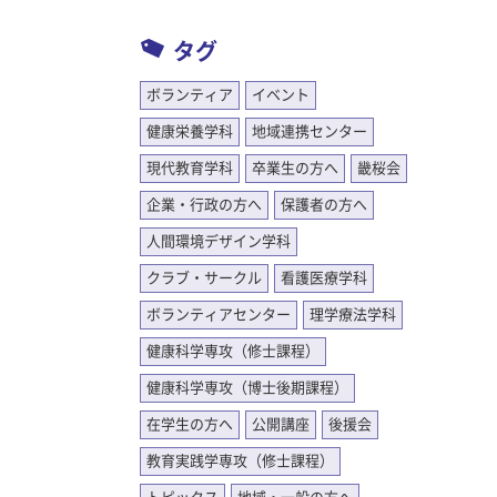
いた。ま
大切。普
タグ
かりでは
して相手
ボランティア
イベント
学は、前
健康栄養学科
地域連携センター
ではな
現代教育学科
卒業生の方へ
畿桜会
。後期
分の将来
企業・行政の方へ
保護者の方へ
学びは、
人間環境デザイン学科
と実感し
クラブ・サークル
看護医療学科
教師に
間が過ぎ
ボランティアセンター
理学療法学科
したらい
健康科学専攻（修士課程）
が変わり
れないこ
健康科学専攻（博士後期課程）
でき、子
在学生の方へ
公開講座
後援会
になれた
教育実践学専攻（修士課程）
ながら、
業の参