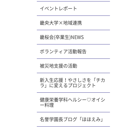
属天王
イベントレポート
っている
でも「自
ました。
畿央大学×地域連携
のリアル
達の心境
畿桜会(卒業生)NEWS
浮かびま
いパス
ボランティア活動報告
なら、子
ると考え
被災地支援の活動
しなさい
に「今、
新入生応援！やさしさを「チカ
ラ」に変えるプロジェクト
っている
高のパス
健康栄養学科ヘルシー♡オイシ
物につ
ー料理
まった時
）を考え
名誉学園長ブログ「ほほえみ」
。しかし
。相手に