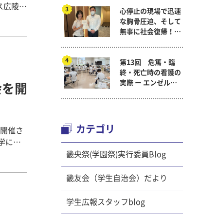
ス広陵
心停止の現場で迅速
進のため
な胸骨圧迫、そして
演会を行
無事に社会復帰！～
後毎年
看護医療学科
る人気の
第13回 危篤・臨
エコール
終・死亡時の看護の
生による
実際 ー エンゼルケ
会を開
ア演習 ～ 看護医療
長生きし
学科「終末期ケア
後半から
論」
健康寿
カテゴリ
が開催さ
作るた
学に関
わたる分
畿央祭(学園祭)実行委員Blog
日常的に
属され、
0.42
ぬって
畿友会（学生自治会）だより
伸びる
表者は
。 そし
 卒研生
学生広報スタッフblog
した。
 発表後
を実施し