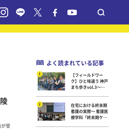
よく読まれている記事
【フィールドワー
ク】ひと味違う 神戸
まち歩きvol.3～現
代教育学科岡田ゼミ
陵
在宅における終末期
看護の実際～ 看護医
療学科「終末期ケア
論」
員が受