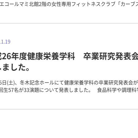
 エコールマミ北館2階の女性専用フィットネスクラブ「カーブ
畿央大学は2011年4月から連携し、地域のみなさまの健康増
的な骨密度測定、運動や食事に関する相談会、健康に関する講
ます。 同店は2010年に開業し1年後には会員数300名、その
名ずつ会員数を伸ばし現在600名を超える規模にまで成長してい
ィットネスクラブです。 2014（平成26）年11月15日（土）
11.19
南館のマミホールにおいて、畿央大学理学療法学科松本大輔先
成26年度健康栄養学科 卒業研究発表
ーブス健康講座が開催されました。 年齢層としては子育てを終え
分の健康」に強い関心を持ってこれからの人生を楽しく健康で
しました。
そのために1日30分間カーブスで体を鍛えたいと願う50歳代
代の方々がほとんどです。 そこで、松本先生の講座内容は、 ①
15日(土)、冬木記念ホールにて健康栄養学科の卒業研究発表会
護予防 ②更年期（中高年期）と運動の関係 ③美しいカラダを
回生57名が33演題について発表しました。 食品科学や調理科
勢と歩き方 の3つの観点からお話していただきました。 日本人の平
研究、臨床栄養学、スポーツ栄養学や栄養教育論など、多岐に
が女性86.30歳、男性79.55歳（H22年）ですが、健康寿命（
表がなされました。 4回生たちは、今年の2月に各研究室に配
必要とせず、自立した生活ができる期間）は女性73.62歳、男性7
栄養士国家試験の勉強や就職活動をしながらも、授業の合間を
その差女性12.68歳、男性9.13歳というこの期間をできるだけ
究に励んできました。 当日は9時30分から発表が始まり、発
、普段から生活習慣病の改善にどう取り組んでいくかが重要です
ろん、聞いている者も緊張した面持ちで順番を待っていました。
姿勢を伸ばして美しいカラダを作る大切さを説いていただきま
分の研究を図や表を用いてわかりやすく発表を行っていました。
連記事】 女性フィットネスクラブ「カーブス」の骨密度測定会