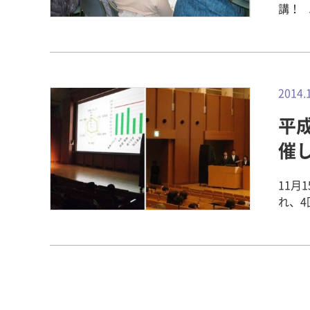
講！
店」と
定期
ってい
100
高いフ
2014.
マミ
平
第6回カ
「自
催
たい、
70歳
11月
命と介
れ、4
めの姿
する
均寿命
野の発
介護を
管理
歳で、
日々研
よう
もち
て、
は自
【関