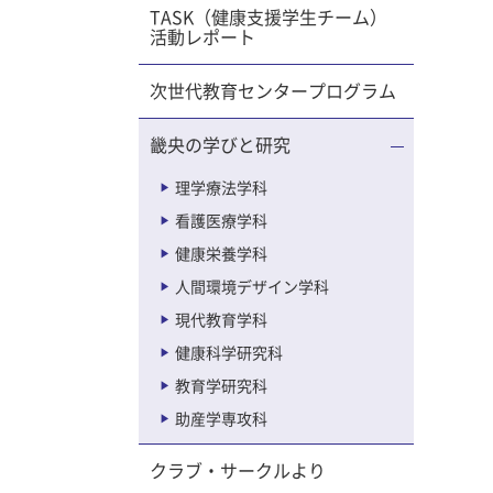
があり、
TASK（健康支援学生チーム）
活動レポート
締めく
次世代教育センタープログラム
が自分
して立派
畿央の学びと研究
。自分の
にできる
理学療法学科
は達成
看護医療学科
で
ついて発
健康栄養学科
、現3回
人間環境デザイン学科
現代教育学科
 素晴ら
健康科学研究科
教育学研究科
助産学専攻科
クラブ・サークルより