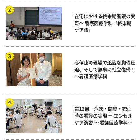
在宅における終末期看護の実
際～ 看護医療学科「終末期
ケア論」
心停止の現場で迅速な胸骨圧
迫、そして無事に社会復帰！
～看護医療学科
第13回 危篤・臨終・死亡
時の看護の実際 ー エンゼル
ケア演習 ～ 看護医療学科
「終末期ケア論」