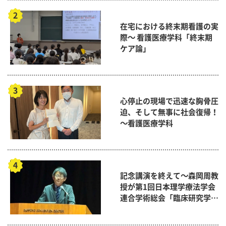
在宅における終末期看護の実
際～ 看護医療学科「終末期
ケア論」
心停止の現場で迅速な胸骨圧
迫、そして無事に社会復帰！
～看護医療学科
記念講演を終えて～森岡周教
授が第1回日本理学療法学会
連合学術総会「臨床研究学術
賞」に