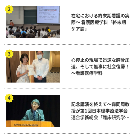
在宅における終末期看護の実
際～ 看護医療学科「終末期
ケア論」
心停止の現場で迅速な胸骨圧
迫、そして無事に社会復帰！
～看護医療学科
記念講演を終えて～森岡周教
授が第1回日本理学療法学会
連合学術総会「臨床研究学術
賞」に