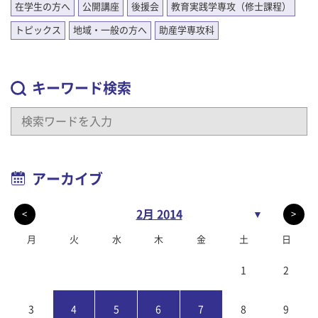
在学生の方へ
公開講座
後援会
教育実践学専攻（修士課程）
トピックス
地域・一般の方へ
助産学専攻科
キーワード検索
アーカイブ
2月 2014
▼
<
>
月
火
水
木
金
土
日
1
2
3
4
5
6
7
8
9