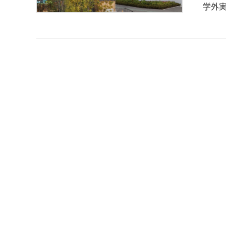
学外実
万博記
す。
は全
す。 OEV内はアメリカの街並みが再現されており、ネイティブの先生
と“
とが
てお
の大人
Station アメリカのPolice stationの中にあるもの、
を模
めの
見せ
と、
行い
ヒン
り入
に、
のが