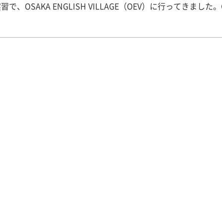
習で、OSAKA ENGLISH VILLAGE（OEV）に行ってきました。
念公園近くのEXPOCITY内にあり、日本初の体験型英語教育施
アメリカの日常や文化・歴史をモチーフにしたシチュエーショ
部で23か所あり、それぞれのテーマに沿ったクラスで英語を体
活きた英語”を使い、楽しみながらコミュニケーション力を身に
できます。レッスンはA～C、そして大人向けの4つのレベルに
り、自分に合ったレッスンを受けることができます。私たちは合
向けレッスンを受けました。その様子をご紹介します。 ①Pol
また、収容所（鉄格子
したもの）やマグショット（捕まった犯人や犯罪者などの身長
横線）、警察官が実際に使用している制服や拳銃、こん棒、手
ていただきました。また、活動の中では殺人現場に残された証
犯人候補と考えられる人を比較し、真犯人を突き止める、とい
ました。 このとき、指紋以外にも残されたアクセサリーや髪の
トに突き止めていくのですが、活動の流れなど、外国語活動の
れたら面白そうな題材だと感じました。また、参加されている
「いつも同じコースで来ても、受けられる体験活動は毎回異な
面白い。」というお話もうかがい、何度も体験しに来てもらえ