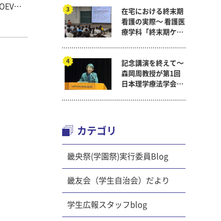
OEVは
在宅における終末期
設で
看護の実際～ 看護医
ンルーム
療学科「終末期ケア
験できま
論」
記念講演を終えて～
つけるこ
森岡周教授が第1回
分けられ
日本理学療法学会連
計3つ
合学術総会「臨床研
ice
究学術賞」に
を図るた
カテゴリ
錠などを
拠や指紋
畿央祭(学園祭)実行委員Blog
うものを
毛などを
畿友会（学生自治会）だより
授業で取
一般の方
学生広報スタッフblog
っている
るような