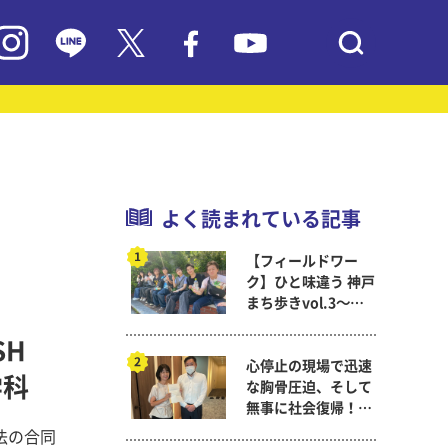
よく読まれている記事
【フィールドワー
ク】ひと味違う 神戸
まち歩きvol.3～現
代教育学科岡田ゼミ
SH
心停止の現場で迅速
学科
な胸骨圧迫、そして
無事に社会復帰！～
看護医療学科
法の合同