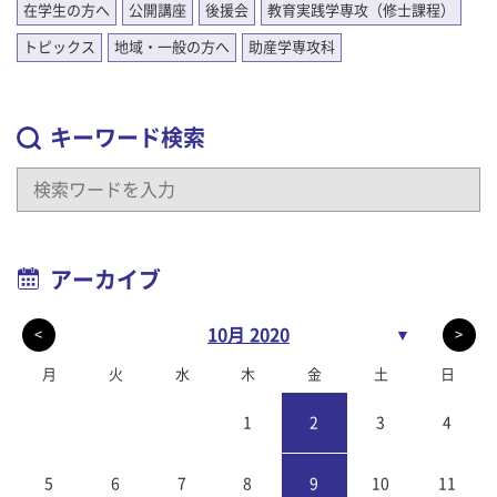
在学生の方へ
公開講座
後援会
教育実践学専攻（修士課程）
トピックス
地域・一般の方へ
助産学専攻科
キーワード検索
アーカイブ
10月 2020
▼
<
>
月
火
水
木
金
土
日
1
2
3
4
5
6
7
8
9
10
11