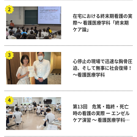
在宅における終末期看護の実
際～ 看護医療学科「終末期
ケア論」
心停止の現場で迅速な胸骨圧
迫、そして無事に社会復帰！
～看護医療学科
第13回 危篤・臨終・死亡
時の看護の実際 ー エンゼル
ケア演習 ～ 看護医療学科
「終末期ケア論」