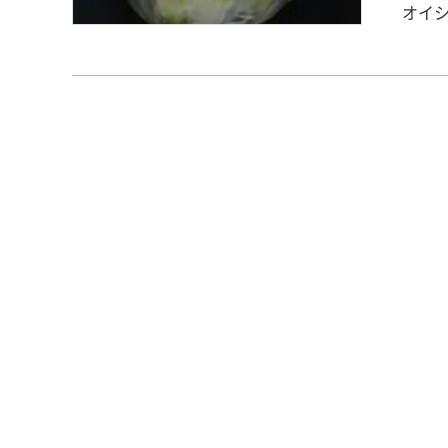
オイ
******
たま
まね
て、
用、
た未
多く
含ん
******
＜材料＞ たまねぎ ５０ｇ 枝豆（さや付） ５０
レモン汁 ５ｃｃ 薄口し
ねぎ
でに
く混
ント
******
◆栄養
1.3