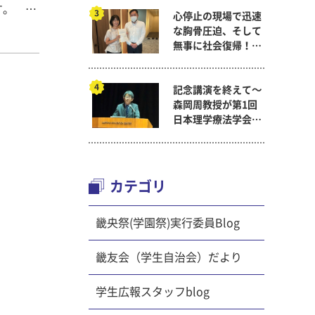
です。
心停止の現場で迅速
*********************
な胸骨圧迫、そして
す。 た
無事に社会復帰！～
に揮発し
看護医療学科
、殺菌作
記念講演を終えて～
に収穫し
森岡周教授が第1回
ぱく質を
日本理学療法学会連
を多く
合学術総会「臨床研
究学術賞」に
*********************
カテゴリ
ごと塩ゆ
畿央祭(学園祭)実行委員Blog
うゆをよ
＜コメ
畿友会（学生自治会）だより
。
*********************
学生広報スタッフblog
質
取が保証さ