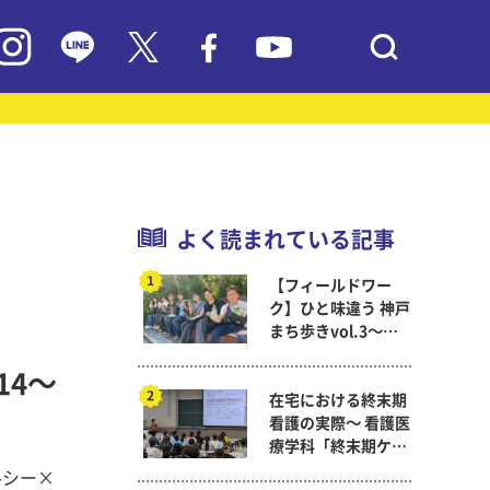
よく読まれている記事
【フィールドワー
ク】ひと味違う 神戸
まち歩きvol.3～現
代教育学科岡田ゼミ
14～
在宅における終末期
看護の実際～ 看護医
療学科「終末期ケア
論」
ルシー×