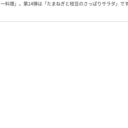
シー料理」。第14弾は「たまねぎと枝豆のさっぱりサラダ」
****************************************************************
ねぎの辛味や香りは硫化アリルという成分で揮発性の催涙物質で
ぎを切ると切り口の細胞がつぶれ、そこから硫化アリルが空中
目の粘膜を刺激するので涙が出るのです。 この硫化アリルには
血液をサラサラにする働きもあります。 枝豆は、大豆を完熟前
熟豆で、あぜ豆、さや豆とも呼ばれています。大豆同様にたん
含みますが、大豆よりは低カロリーで、大豆にはないビタミンC
でいます。 健康栄養学科４回生 鷹尾 成美
****************************************************************
ｇ → むき実では２０ｇ
ょうゆ ３g(小さじ1/2杯) ＜作り方＞ １．たま
は薄くスライスして、水にさらしておきます。 ２．枝豆はさや
して、むき実にしておきます。 ３．絞ったレモン汁と薄口しょ
ぜ、たまねぎのスライスとあわせて、うえに枝を散らします。 
＞ レモン汁の代わりに梅酢を用いるとピンク色に仕上がります
****************************************************************
量（１人分）※ エネルギー 48kcal たんぱく質 3.0g 脂
g 食塩 0.5g ※日本食品標準成分表2010による計算値で、摂