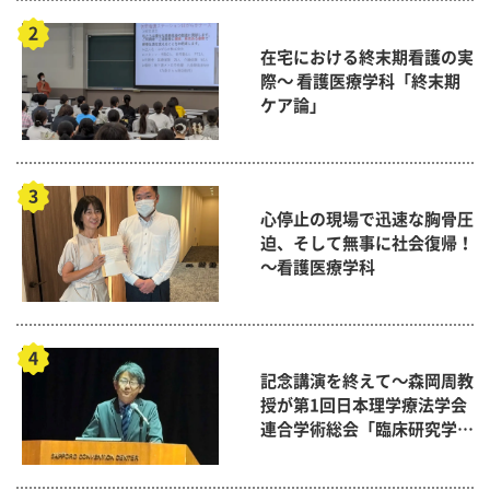
在宅における終末期看護の実
際～ 看護医療学科「終末期
ケア論」
心停止の現場で迅速な胸骨圧
迫、そして無事に社会復帰！
～看護医療学科
記念講演を終えて～森岡周教
授が第1回日本理学療法学会
連合学術総会「臨床研究学術
賞」に