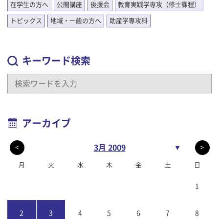
在学生の方へ
公開講座
後援会
教育実践学専攻（修士課程）
トピックス
地域・一般の方へ
助産学専攻科
キーワード検索
アーカイブ
3月 2009
▼
<
>
月
火
水
木
金
土
日
1
2
3
4
5
6
7
8