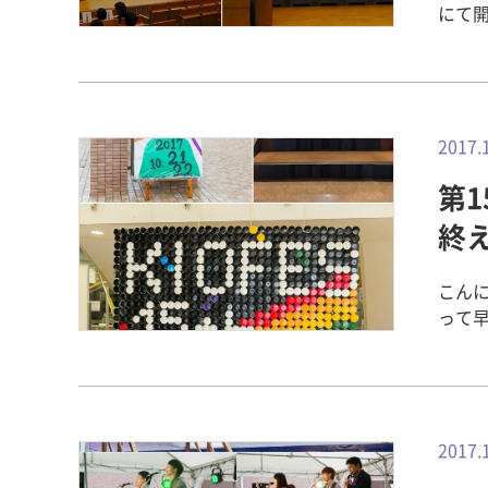
にて開
理科
の分
月（
職活
ろん
2017.
まし
第1
信が感じられました
場面
終
する
に耳を
こん
は、小西学
って
緊張
わた
が、
思い
内マ
ップ
2017.
左：門前の