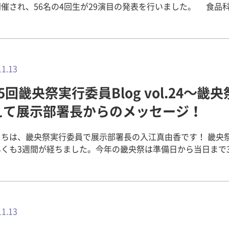
催され、56名の4回生が29演目の発表を行いました。 食品科学や調
学に関する研究、臨床栄養学、スポーツ栄養学や栄養教育論な
野の研究成果を興味深く聴くことができました。4回生たちは、
3回生の後半）に各研究室に配属され、管理栄養士国家試験の勉
動、授業と忙しい中、日々研究に励んできました。発表中の学
のこと、自分の順番を待つ学生からも、ひしひしと緊張感が伝
11.13
たが、落ち着いて堂々と発表する姿からは1年間の研究で身につ
5回畿央祭実行委員Blog vol.24～畿
。 発表後の質疑応答では、先生方からの質問に戸惑う
も見られましたが、これまでの研究を振り返り、懸命に答えよ
えて展示部署長からのメッセージ！
姿がとても印象的でした。客席には、後輩の3回生の姿も見られ
傾ける様子がうかがえました。 ▼先生方による質問 閉会の挨拶で
にちは、畿央祭実行委員で展示部署長の入江真由香です！ 畿央
科長から講評がありました。 すべての発表が終わったあとは、
早くも3週間が経ちました。今年の畿央祭は準備日から当日まで
も解け、達成感からか笑顔がとても晴れやかでした。素晴らし
り雨が続き、例年とは異なった流れになり、少し残念な面もあ
究発表会でした。お疲れ様でした。 健康栄養学科 助手 吉田 
このような環境の中でも大きなトラブルなく畿央祭ができてよ
ます。 展示部署は今年も門前の看板やステンドグラス、階段ア
ップなどの展示物の作成を主な活動としてきました。今年は初
アートを製作しエントランスの前に飾らせていただきました！ 
11.13
看板 写真右：階段アート ▲紙コップアート 他の部署からの