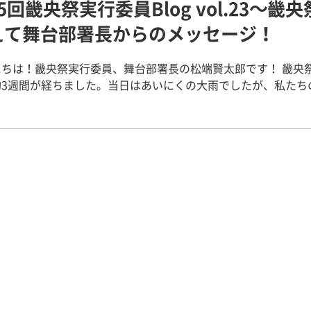
5回畿央祭実行委員Blog vol.23～畿
伝いと夜遅くまで活動した甲斐あって、おかげで素敵な作品を
できました。 夏休みから始めた準備には1回生が率先して活動
えて舞台部署長からのメッセージ！
、とてもスムーズに進んでみんなで楽しく活動することができ
はやる気のある1回生が多く、来年の展示部署は今年以上に良い
にちは！畿央祭実行委員、舞台部署長の松端賢太郎です！ 畿央
てくれるだろうと楽しみにしています。 当日は他の部署の手伝
約3週間が経ちました。当日はあいにくの大雨でしたが、私たち
て頂きました。変更点が多く、各々で指示が異なるにも関わら
は、中庭での「特設ステージ」と冬木記念ホールでの「屋内ス
示を聞いて臨機応変に対応してくれて、とてもスムーズに仕事
営しました。出演者の皆様、見に来てくださったたくさんの方
の約半年間はなかなか慣れることが出来ず、
日とも無事に終了しました！！ ▼特設ステージでのイベント どちら
ことも多く大変なことが多かったけど、周りの人に支えてもら
テージも大盛り上がりでした！特設ステージでは、ヒーローシ
示部署長を務めることが出来たと思います。 今年は本当にイレ
ラ、弾き語り、ダンスなどが行われました！2日目には吉本興業
とばかりの畿央祭だったので、来年は分からないことも多いと
人さんが会場を盛り上げてくださいました！！ ▼吉本興業のお
今年一緒に畿央祭を作り上げてきた1回生が協力し合って頑張っ
笑い飯・ジュリエッタ・見取り図） 2日間でたくさんのステージに
示部署、このメンバーでできてよかったと思いま
らせていただきました。大変なこともありましたが、当日に楽
お疲れさまでした！ 畿央祭展示部署長 健康栄養学科2回生 入
方々の笑顔と出演者様に多くの感動をいただいて、最高のステ
【関連リンク】 第15回畿央祭・ウェルカムキャンパスを開催
手伝いをさせていただけて本当によかったと感じています。 い
畿央祭フォトレポート（facebook) ●第15回畿央祭実行委員Bl
た実感がなく「あれっ？」と感じることもありますが、2日間無
から！
とができて何よりホッとしています。それと同時にとても寂し
っぱいです。 2回生は今年で実行委員を引退しますが、私たち