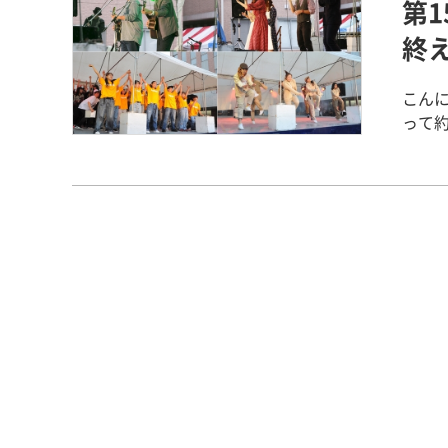
第1
お手
とが
終
れて
今年
こん
なっ
って
させ
部署
が指
を運
かりました！ 春から前日まで
げで2
やる
のス
で展
カペ
なこ
い芸
が、
人さん（
いと思います！ 今年の展
関わ
す！
れた
由香 
るお
た！ 
わっ
チラ
るこ
でい