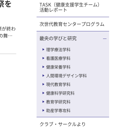
央祭を
つくるこ
TASK（健康支援学生チーム）
活動レポート
にきてく
ました！
次世代教育センタープログラム
部署に
祭が終わ
いを主に
の舞台
畿央の学びと研究
ず、全員
テージ」
が進み助
々のおか
理学療法学科
看護医療学科
い最後ま
ョー、ア
ギュラー
健康栄養学科
のお笑
思います
人間環境デザイン学科
笑い芸
てほし
現代教育学科
しんでく
健康科学研究科
江 真
ージを作
しまし
教育学研究科
まだに終
ogはコ
助産学専攻科
事終え
い気持ち
クラブ・サークルより
が先輩か