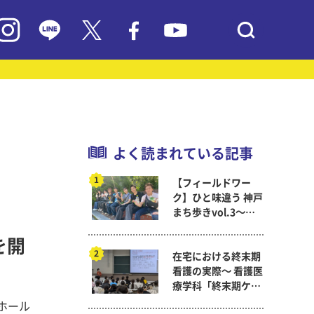
よく読まれている記事
【フィールドワー
ク】ひと味違う 神戸
まち歩きvol.3～現
代教育学科岡田ゼミ
を開
在宅における終末期
看護の実際～ 看護医
療学科「終末期ケア
論」
念ホール