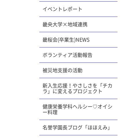
舞台へと
イベントレポート
療法学科
達哉で
畿央大学×地域連携
も多かっ
った冬木
畿桜会(卒業生)NEWS
。 ▼
ボランティア活動報告
、全てが
員でがん
被災地支援の活動
、見に来
新入生応援！やさしさを「チカ
央祭・ウ
ラ」に変えるプロジェクト
k) ●
健康栄養学科ヘルシー♡オイシ
ー料理
名誉学園長ブログ「ほほえみ」