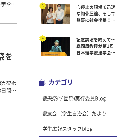
心停止の現場で迅速
ど、多く
な胸骨圧迫、そして
今年の2
無事に社会復帰！～
強や就
看護医療学科
生はもち
記念講演を終えて～
わってき
森岡周教授が第1回
けた自
日本理学療法学会連
央祭を
合学術総会「臨床研
うと努力
究学術賞」に
、熱心
カテゴリ
祭が終わ
3日間に
い卒業研
りました
畿央祭(学園祭)実行委員Blog
知可
かったと
ート、学
畿友会（学生自治会）だより
めて紙コ
▼写真
学生広報スタッフblog