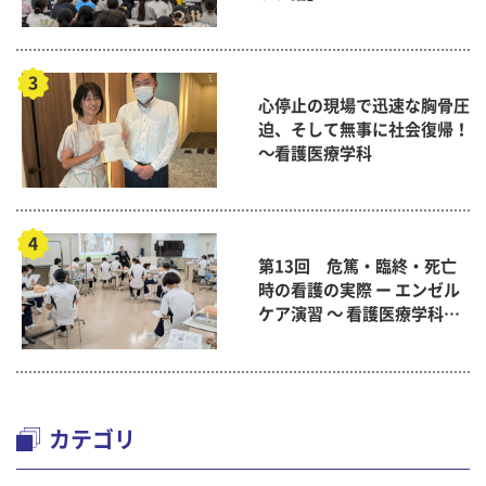
心停止の現場で迅速な胸骨圧
迫、そして無事に社会復帰！
～看護医療学科
第13回 危篤・臨終・死亡
時の看護の実際 ー エンゼル
ケア演習 ～ 看護医療学科
「終末期ケア論」
カテゴリ