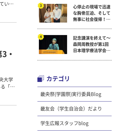
ていた
心停止の現場で迅速
な胸骨圧迫、そして
ていま
無事に社会復帰！～
看護医療学科
関連記
記念講演を終えて～
畿友会
森岡周教授が第1回
学生自治
日本理学療法学会連
第3・
自治会）
合学術総会「臨床研
！！
究学術賞」に
カテゴリ
畿央大学
いる「マ
遊びなど
畿央祭(学園祭)実行委員Blog
好きな遊
回は8組
畿友会（学生自治会）だより
ルでちぎ
きなおも
学生広報スタッフblog