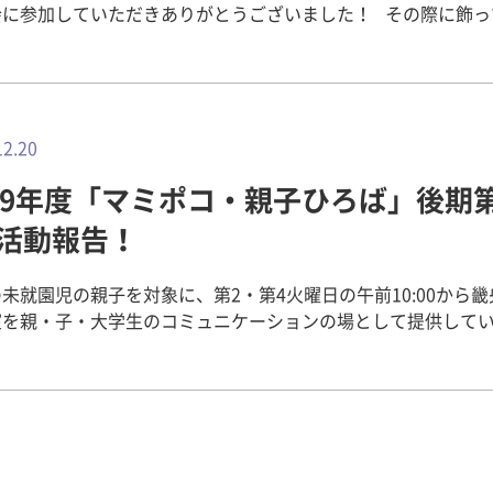
会に参加していただきありがとうございました！ その際に飾っ
リーがこちらです。 きれいに飾り付けできました！そんなク
マスツリーですが現在は期間限定でC棟エントランスに設置され
代教育学科 1回 太田秀生 【畿友会（学生自治会）だよりの
畿友会（学生自治会）だよりvol.59～イルミネーション点灯！ 
12.20
自治会）だよりvol.58～イルミネーションを設置！ 畿友会（
019年度「マミポコ・親子ひろば」後期
よりvol.56～「クリスマス会」開催レポート！ 畿友会（学生
vol.50～クリスマスツリー&イルミネーションを飾りました
回活動報告！
未就園児の親子を対象に、第2・第4火曜日の午前10:00から
室を親・子・大学生のコミュニケーションの場として提供して
コ親子ひろば」。自由遊び、手遊び、絵本の読み聞かせ、体操
元気いっぱい活動しています。 【第3回：11/26（火）】 〇
手遊び「こぶじいさん」 〇体操遊び「ひっつきもっつき」 今
子が参加してくださいました。 好きな遊びでは、新聞紙のプー
新聞紙を広げて遊んだり、電車やおままごとなどそれぞれが好
のびのびと遊んだりしている姿が見られました。 片付けの時間にな