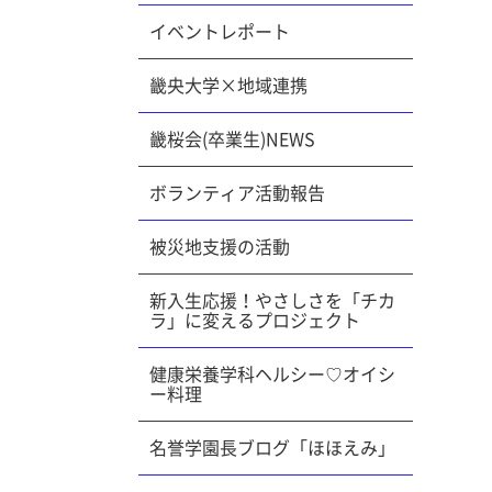
下作り。
イベントレポート
敵な靴下
年度の
畿央大学×地域連携
しく過
ます。
畿桜会(卒業生)NEWS
2019
「マミポ
ボランティア活動報告
ひろば」
回活動報
被災地支援の活動
ミポコ・
！
新入生応援！やさしさを「チカ
ラ」に変えるプロジェクト
健康栄養学科ヘルシー♡オイシ
ー料理
名誉学園長ブログ「ほほえみ」