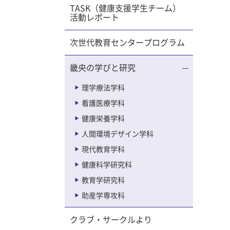
見られて
TASK（健康支援学生チーム）
活動レポート
前でやっ
レンジし
次世代教育センタープログラム
似してい
畿央の学びと研究
ました。
理学療法学科
スを作
看護医療学科
作ったサ
健康栄養学科
絵本を選
人間環境デザイン学科
使ってお
現代教育学科
ールで
健康科学研究科
だちとタ
気な様子
教育学研究科
の時間に
助産学専攻科
をしよう
クラブ・サークルより
んなで一