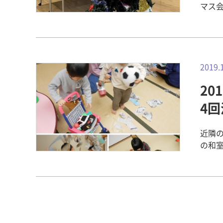
マス
クリスマスツ
リス
す。 ぜひこの機会にクリスマス気分を味わってください！ 畿友会広報
部 現
事】 
2019.
（学生
2
会）だ
だより
4
近隣の
の和
ミポ
をして
び 〇
の親
った
ちゃで