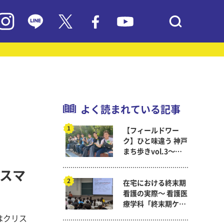
よく読まれている記事
【フィールドワー
ク】ひと味違う 神戸
まち歩きvol.3～現
代教育学科岡田ゼミ
リスマ
在宅における終末期
看護の実際～ 看護医
療学科「終末期ケア
論」
はクリス