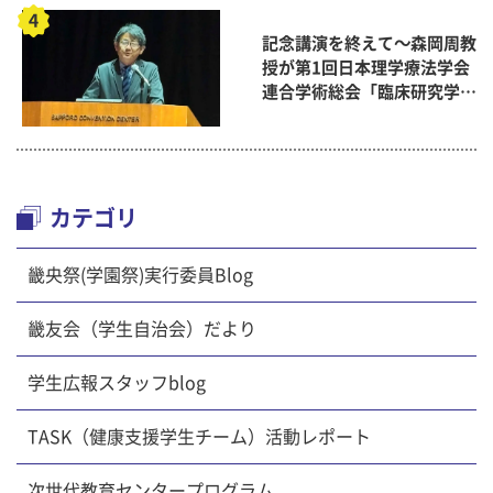
記念講演を終えて～森岡周教
授が第1回日本理学療法学会
連合学術総会「臨床研究学術
賞」に
カテゴリ
畿央祭(学園祭)実行委員Blog
畿友会（学生自治会）だより
学生広報スタッフblog
TASK（健康支援学生チーム）活動レポート
次世代教育センタープログラム