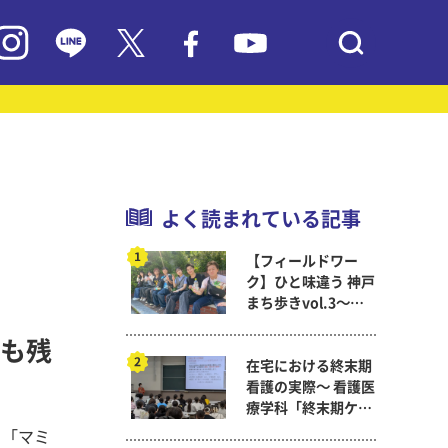
よく読まれている記事
【フィールドワー
ク】ひと味違う 神戸
まち歩きvol.3～現
代教育学科岡田ゼミ
も残
在宅における終末期
看護の実際～ 看護医
療学科「終末期ケア
論」
う「マミ