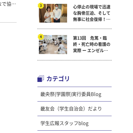
なで協力
心停止の現場で迅速
。 第３
な胸骨圧迫、そして
ウンドで
無事に社会復帰！～
でボール
看護医療学科
どちらの
第13回 危篤・臨
っぱいに
終・死亡時の看護の
実際 ー エンゼルケ
さんの遊
ア演習 ～ 看護医療
だいた
学科「終末期ケア
した。今
論」
動。ま
カテゴリ
とも一緒
畿央祭(学園祭)実行委員Blog
子どもた
となっ
畿友会（学生自治会）だより
学生広報スタッフblog