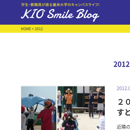
HOME
> 2012
201
2012.
２
す
近隣