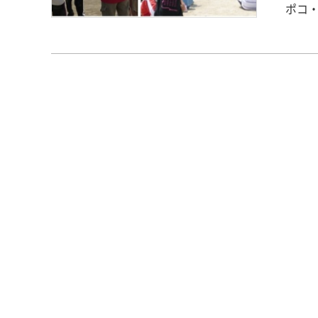
ポコ
して
回の
元気
を飛
ゲー
声を出
地域
びの
り、
回は
た、
に活動して
ポコ
ちが
て、