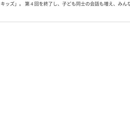
・キッズ」。 第４回を終了し、子ども同士の会話も増え、みん
元気いっぱい楽しく活動する姿が多く見られるようになりました
活動日は天気が良くすごく暑い中で、子どもたちはみんなグラ
いっぱいに遊びました。メインの遊びでは、ブルーシートの上
ばす「ポンポン」や「バナナ鬼」という鬼ごっこをしました。
ムでも、グループやグループ以外の友だちとの協力や、元気い
したり走ったりする姿がたくさん見られました。 第４回の活動では、
の方々に来ていただき伝承遊びを教えていただきました。たく
中には、難しい遊びもありましたが、地域の方々に教えていた
時には子どもたち同士で助け合いながら活動する姿が見られま
、地域の方々も子どもたちと一緒にゲームに参加して楽しく活
同じグループの友だちだけではなく、ほかのグループの友だち
協力する姿が見られました。 ４月から始まった2012年前期マミ
・キッズも残すところ、あと２回となりました。これからも、
楽しみながら成長できる場所にしていけるように、大学生一丸
がんばります！！